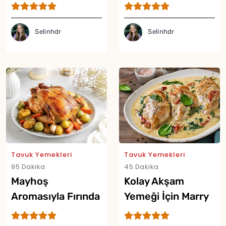
Külahı Tarifi
Yor
Selinhdr
Selinhdr
Tavuk Yemekleri
Tavuk Yemekleri
95 Dakika
45 Dakika
Mayhoş
Kolay Akşam
Aromasıyla Fırında
Yemeği İçin Marry
Erikli Tavuk Tarifi
Me Chicken Tarifi