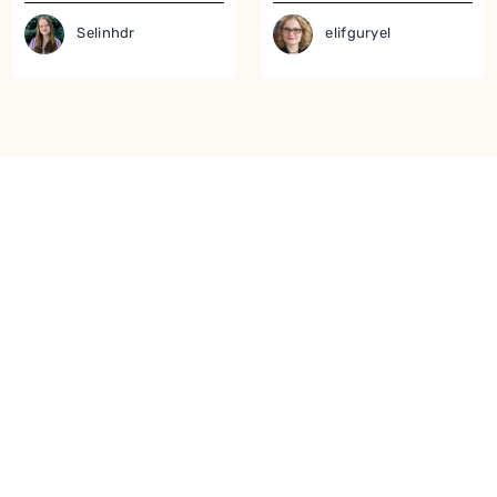
Selinhdr
elifguryel