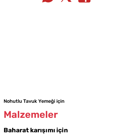
Tarif Defterime Kaydet
Malzemelere Geç
Nohutlu Tavuk Yemeği için
Yapılış Adımlarına Geç
Malzemeler
Baharat karışımı için