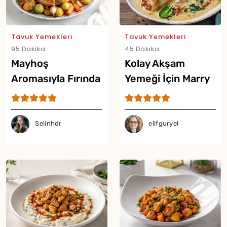
Tavuk Yemekleri
Tavuk Yemekleri
95 Dakika
45 Dakika
Mayhoş
Kolay Akşam
Aromasıyla Fırında
Yemeği İçin Marry
Erikli Tavuk Tarifi
Me Chicken Tarifi
Selinhdr
elifguryel
Yor