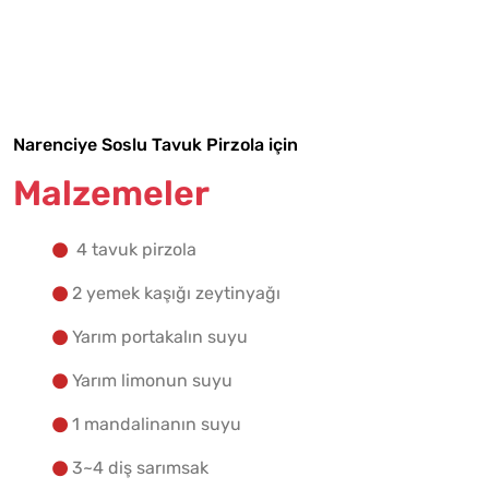
Malzemelere Geç
Yapılış Adımlarına Geç
Narenciye Soslu Tavuk Pirzola için
Malzemeler
4 tavuk pirzola
2 yemek kaşığı zeytinyağı
Yarım portakalın suyu
Yarım limonun suyu
1 mandalinanın suyu
3~4 diş sarımsak