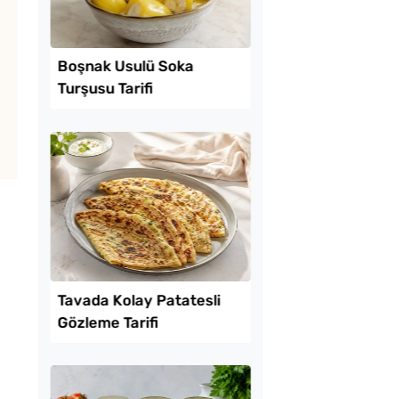
Lezzet Trendleri
 Baklava
Boşnak Usulü Soka
inde Borcam Tatlısı
Turşusu Tarifi