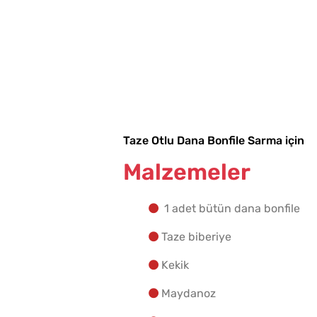
Taze Otlu Dana Bonfile Sarma için
Malzemeler
1 adet bütün dana bonfile
Taze biberiye
Kekik
Maydanoz