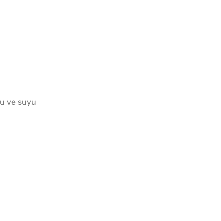
Az Kıy
Köftesi
u ve suyu
Yağ Ç
Patlıc