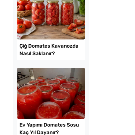
kikaya Sendeyim
Tavada Kolay Patates
sı Tarifi
Gözleme Tarifi