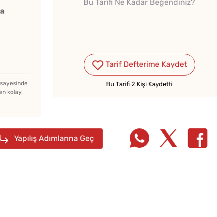
Bu Tarifi Ne Kadar Beğendiniz?
ka
Tarif Defterime Kaydet
Kışlık Domates Sosunun
İçine Ne Konur?
z sayesinde
Bu Tarifi 2 Kişi Kaydetti
en kolay,
Evde Elma Sirkesi
Yapmanın 4 Püf Noktası
Yapılış Adımlarına Geç
Soğuk
Soğuk Çorbaya Hangi
Lezzet
Baharatlar Konulur?
Tarifi