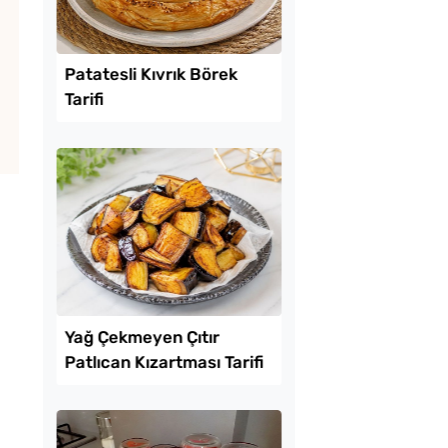
Lezzet Trendleri
uk Yumurtalı Ekmek
Patatesli Kıvrık Böre
Tarifi