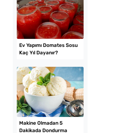
tılık Pratik
Yağ Çekmeyen Çıtır
a Tarifi
Patlıcan Kızartması T