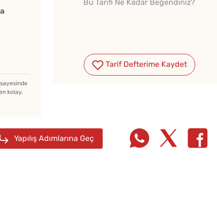
Bu Tarifi Ne Kadar Beğendiniz?
ka
Tarif Defterime Kaydet
Kışlık Domates Sosunun
İçine Ne Konur?
z sayesinde
en kolay,
Menemenlik Domates Kaç
Dakika Kaynatılır?
Yapılış Adımlarına Geç
Pofud
Tarhana Hamuru Kaç Gün
Tarifi
Mayalandırılır?