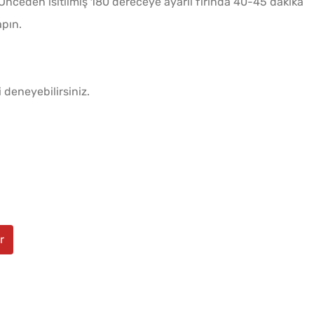
. Önceden ısıtılmış 180 dereceye ayarlı fırında 40-45 dakika
apın.
i deneyebilirsiniz.
r