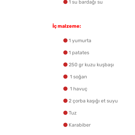
1 su bardağı su
İç malzeme:
1 yumurta
1 patates
250 gr kuzu kuşbaşı
1 soğan
1 havuç
2 çorba kaşığı et suyu
Tuz
Karabiber