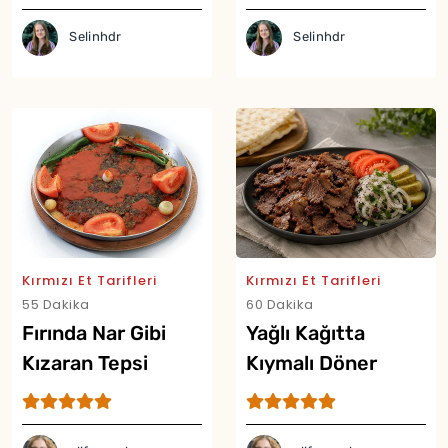
Selinhdr
Selinhdr
Kırmızı Et Tarifleri
Kırmızı Et Tarifleri
55 Dakika
60 Dakika
Fırında Nar Gibi
Yağlı Kağıtta
Kızaran Tepsi
Kıymalı Döner
Kebabı Tarifi
Tarifi