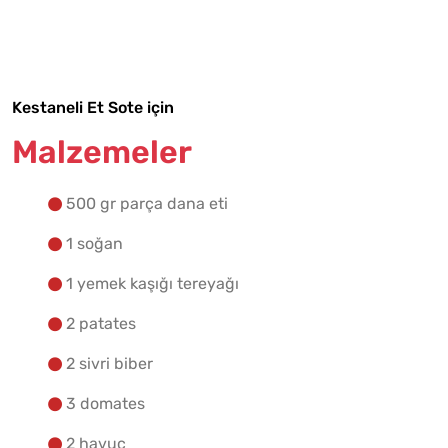
Malzemelere Geç
Yapılış Adımlarına Geç
Kestaneli Et Sote için
Malzemeler
500 gr parça dana eti
1 soğan
1 yemek kaşığı tereyağı
2 patates
2 sivri biber
3 domates
2 havuç