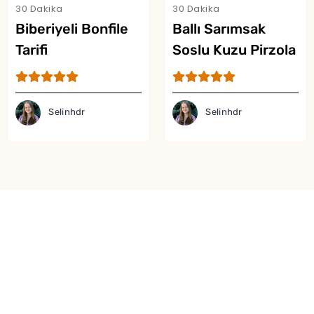
30 Dakika
30 Dakika
Biberiyeli Bonfile
Ballı Sarımsak
Tarifi
Soslu Kuzu Pirzola
Tarifi
Selinhdr
Selinhdr
Yor