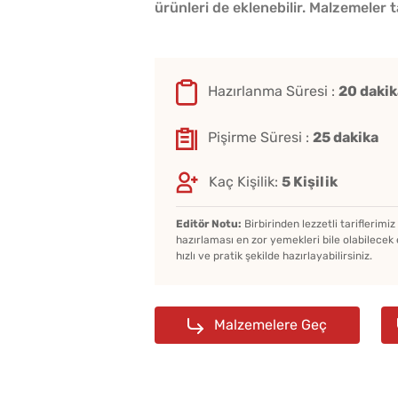
ürünleri de eklenebilir. Malzemeler 
Hazırlanma Süresi :
20 dakik
Pişirme Süresi :
25 dakika
Kaç Kişilik:
5 Kişilik
Editör Notu:
Birbirinden lezzetli tariflerimi
hazırlaması en zor yemekleri bile olabilecek 
hızlı ve pratik şekilde hazırlayabilirsiniz.
Malzemelere Geç