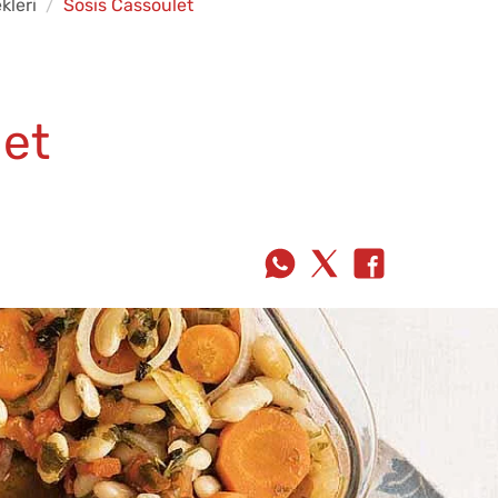
kleri
Sosis Cassoulet
let