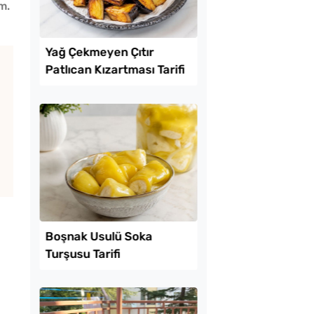
m.
Lezzet Trendleri
 Baklava
Yağ Çekmeyen Çıtır
inde Borcam Tatlısı
Patlıcan Kızartması T