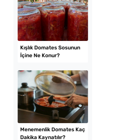
amurdan 3 Farklı
Boşnak Usulü Soka
İşi Tarifi
Turşusu Tarifi