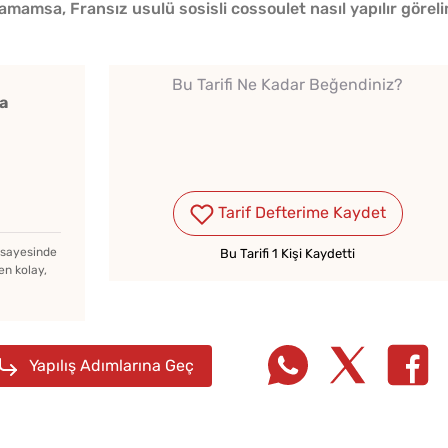
tamamsa, Fransız usulü sosisli cossoulet nasıl yapılır göreli
Bu Tarifi Ne Kadar Beğendiniz?
a
Çiğ Domates Kavanozda
Nasıl Saklanır?
Tarif Defterime Kaydet
Tarhana Hamuru Kaç Gün
z sayesinde
Bu Tarifi 1 Kişi Kaydetti
en kolay,
Mayalandırılır?
Soğuk
Ev Yapımı Domates Sosu
Yapılış Adımlarına Geç
Lezzet
Kaç Yıl Dayanır?
Tarifi