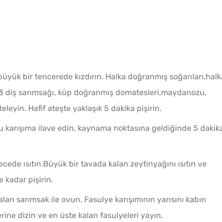
 büyük bir tencerede kızdırın. Halka doğranmış soğanları,halk
 3 diş sarımsağı, küp doğranmış domatesleri,maydanozu,
eleyin. Hafif ateşte yaklaşık 5 dakika pişirin.
u karışıma ilave edin, kaynama noktasına geldiğinde 5 dakik
erecede ısıtın.Büyük bir tavada kalan zeytinyağını ısıtın ve
 kadar pişirin.
 kalan sarımsak ile ovun. Fasulye karışımının yarısını kabın
erine dizin ve en üste kalan fasulyeleri yayın.