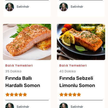
Yor
Selinhdr
Selinhdr
Balık Yemekleri
Balık Yemekleri
35 Dakika
40 Dakika
Fırında Ballı
Fırında Sebzeli
Hardallı Somon
Limonlu Somon
Tarifi
Tarifi
Selinhdr
Selinhdr