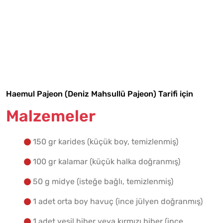
Tarif Defterime Kaydet
Haemul Pajeon (Deniz Mahsullü Pajeon) Tarifi için
Malzemeler
Malzemelere Geç
150 gr karides (küçük boy, temizlenmiş)
Yapılış Adımlarına Geç
100 gr kalamar (küçük halka doğranmış)
50 g midye (isteğe bağlı, temizlenmiş)
1 adet orta boy havuç (ince jülyen doğranmış)
1 adet yeşil biber veya kırmızı biber (ince