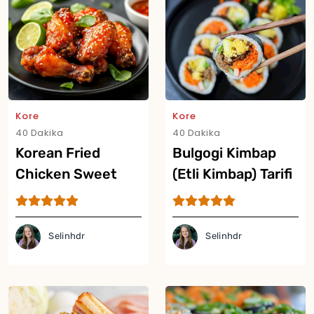
Kore
Kore
40 Dakika
40 Dakika
Korean Fried
Bulgogi Kimbap
Chicken Sweet
(Etli Kimbap) Tarifi
And Spicy (Kore
Usulü Tatlı Ve Acılı
Kızarmış Tavuk)
Selinhdr
Selinhdr
Tarifi