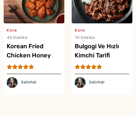
Kore
Kore
40 Dakika
70 Dakika
Korean Fried
Bulgogi Ve Hızlı
Chicken Honey
Kimchi Tarifi
Mustard (Kore
Usulü Ballı Hardallı
Kızarmış Tavuk)
Selinhdr
Selinhdr
Tarifi