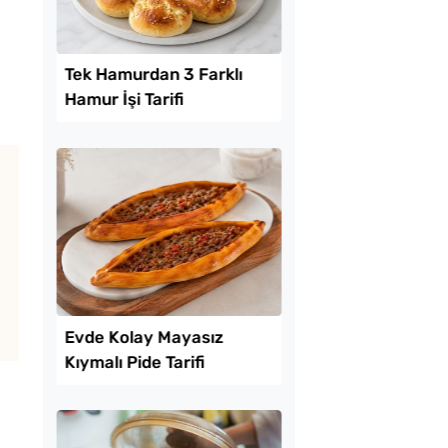
Lezzet Trendleri
ekmeyen Çıtır
Tek Hamurdan 3 Fark
an Kızartması Tarifi
Hamur İşi Tarifi