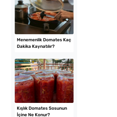
k Usulü Soka
Evde Kolay Mayasız
u Tarifi
Kıymalı Pide Tarifi