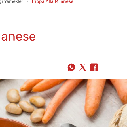
ğı Yemekleri
Trippa Alla Milanese
ilanese