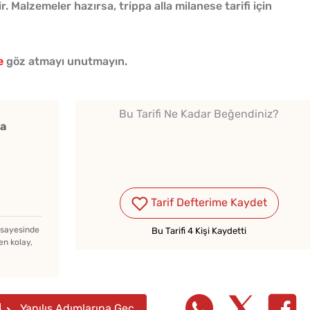
r. Malzemeler hazırsa, trippa alla milanese tarifi için
e
göz atmayı unutmayın.
Ev Yapımı Domates Sosu
Bu Tarifi Ne Kadar Beğendiniz?
Kaç Yıl Dayanır?
ka
Evde Elma Sirkesi
Yapmanın 4 Püf Noktası
Tarif Defterime Kaydet
z sayesinde
Bu Tarifi 4 Kişi Kaydetti
Yağ Ç
en kolay,
Çiğ Domates Kavanozda
Patlıc
Nasıl Saklanır?
Yapılış Adımlarına Geç