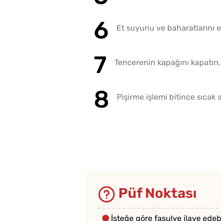
Et suyunu ve baharatlarını ek
Tencerenin kapağını kapatın. K
Pişirme işlemi bitince sıcak s
Püf Noktası
İsteğe göre fasulye ilave edebi