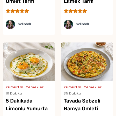
Omlet Tarifi
Ekmek Tarifi
Selinhdr
Selinhdr
Yumurtalı Yemekler
Yumurtalı Yemekler
10 Dakika
35 Dakika
Yor
5 Dakikada
Tavada Sebzeli
Limonlu Yumurta
Bamya Omleti