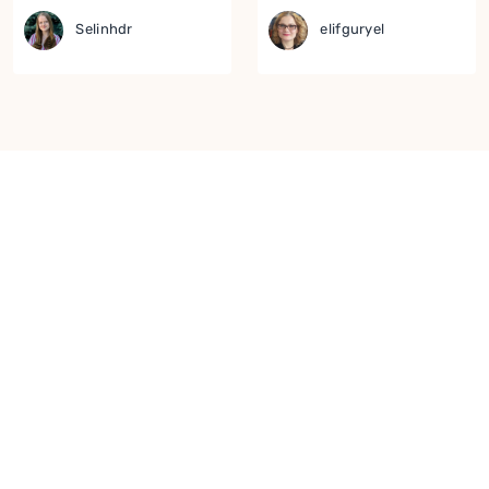
Selinhdr
elifguryel