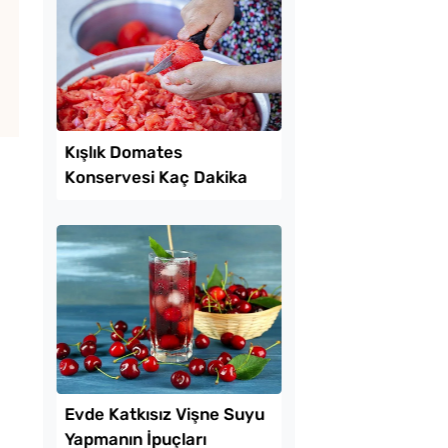
rma Tadında
Evde Kolay Mayasız
erollü Yaz Pastası
Kıymalı Pide Tarifi