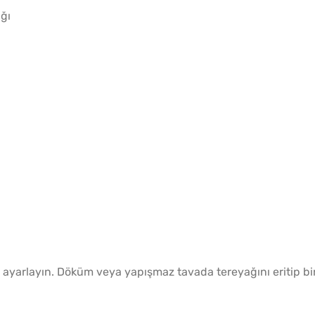
ğı
re ayarlayın. Döküm veya yapışmaz tavada tereyağını eritip bi