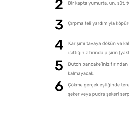
Bir kapta yumurta, un, süt, t
Çırpma teli yardımıyla köpüre
Karışımı tavaya dökün ve kab
ısıttığınız fırında pişirin (yak
Dutch pancake’iniz fırından 
kalmayacak.
Çökme gerçekleştiğinde terey
şeker veya pudra şekeri serp