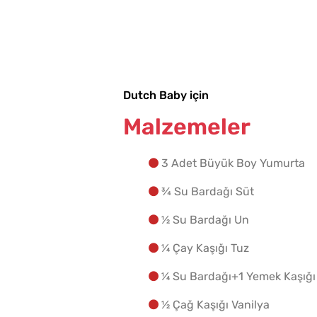
Dutch Baby için
Malzemeler
3 Adet Büyük Boy Yumurta
¾ Su Bardağı Süt
½ Su Bardağı Un
¼ Çay Kaşığı Tuz
¼ Su Bardağı+1 Yemek Kaşığı
½ Çağ Kaşığı Vanilya