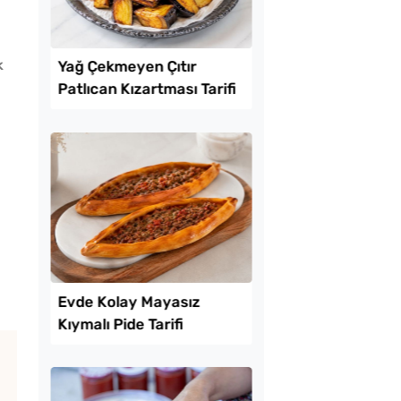
k
Lezzet Trendleri
tılık Pratik
Yağ Çekmeyen Çıtır
a Tarifi
Patlıcan Kızartması T