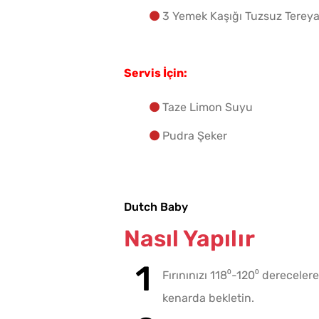
3 Yemek Kaşığı Tuzsuz Tereya
Servis İçin:
Taze Limon Suyu
Pudra Şeker
Dutch Baby
Nasıl Yapılır
Fırınınızı 118⁰-120⁰ derecele
kenarda bekletin.