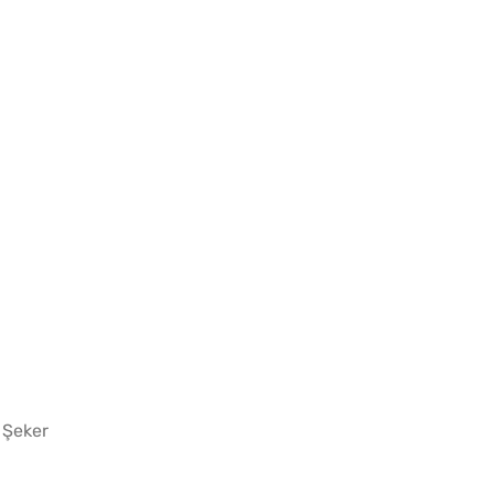
Pofud
Tarifi
Tost 
 Şeker
Kahval