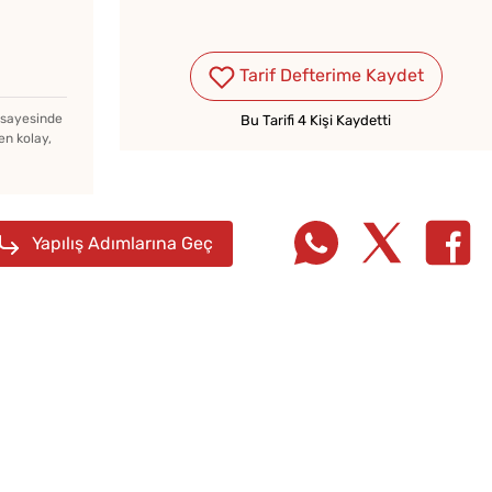
Tarhana Hamuru Kaç Gün
Mayalandırılır?
Tarif Defterime Kaydet
z sayesinde
Bu Tarifi 4 Kişi Kaydetti
en kolay,
Dondu
Yapılış Adımlarına Geç
Profit
Tarifi