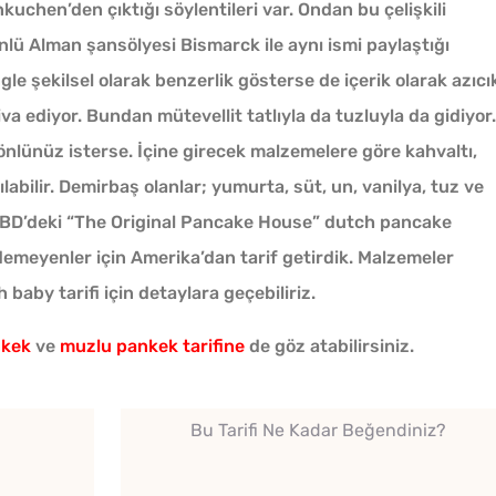
chen’den çıktığı söylentileri var. Ondan bu çelişkili
nlü Alman şansölyesi Bismarck ile aynı ismi paylaştığı
le şekilsel olarak benzerlik gösterse de içerik olarak azıcı
va ediyor. Bundan mütevellit tatlıyla da tuzluyla da gidiyor.
önlünüz isterse. İçine girecek malzemelere göre kahvaltı,
Makine Olmadan 5
labilir. Demirbaş olanlar; yumurta, süt, un, vanilya, tuz ve
Dakikada Dondurma
Yapmanın Püf Noktası
. ABD’deki “The Original Pancake House” dutch pancake
demeyenler için Amerika’dan tarif getirdik. Malzemeler
10 Kilo Domatesten Kaç
 baby tarifi için detaylara geçebiliriz.
Kavanoz Konserve Çıkar?
nkek
ve
muzlu pankek tarifine
de göz atabilirsiniz.
Kahval
Ev Yapımı Kuru Tarhana
Kaygan
Bu Tarifi Ne Kadar Beğendiniz?
Nasıl Yapılır?