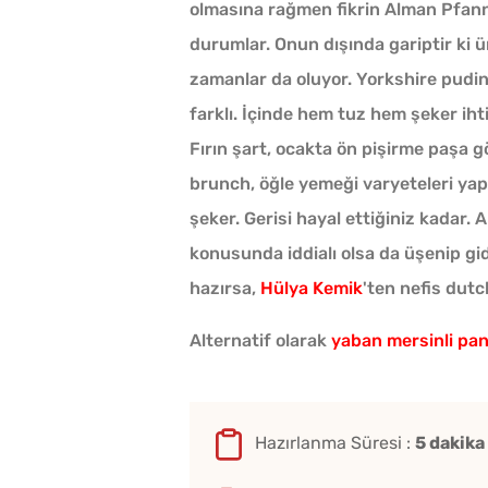
olmasına rağmen fikrin Alman Pfannku
durumlar. Onun dışında gariptir ki ü
zamanlar da oluyor. Yorkshire puding
farklı. İçinde hem tuz hem şeker ihti
Fırın şart, ocakta ön pişirme paşa g
brunch, öğle yemeği varyeteleri yapı
şeker. Gerisi hayal ettiğiniz kadar
konusunda iddialı olsa da üşenip gi
hazırsa,
Hülya Kemik
'ten nefis dutch
Alternatif olarak
yaban mersinli pa
Hazırlanma Süresi :
5 dakika