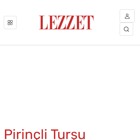
Pirinçli Turşu