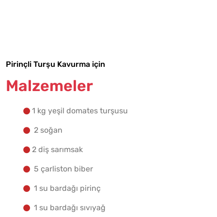
Malzemelere Geç
Yapılış Adımlarına Geç
Pirinçli Turşu Kavurma için
Malzemeler
1 kg yeşil domates turşusu
2 soğan
2 diş sarımsak
5 çarliston biber
1 su bardağı pirinç
1 su bardağı sıvıyağ