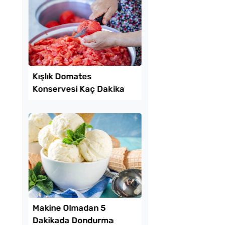
tılık Pratik
Patatesli Kıvrık Böre
a Tarifi
Tarifi