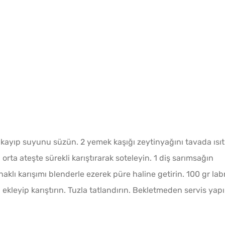
Yağ Ç
Patlıc
ıkayıp suyunu süzün. 2 yemek kaşığı zeytinyağını tavada ısıt
 orta ateşte sürekli karıştırarak soteleyin. 1 diş sarımsağın
lı karışımı blenderle ezerek püre haline getirin. 100 gr la
ekleyip karıştırın. Tuzla tatlandırın. Bekletmeden servis yapı
Yumur
Bayat
Tarifi