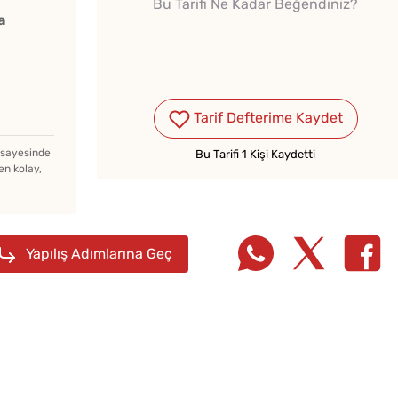
Bu Tarifi Ne Kadar Beğendiniz?
a
Tarif Defterime Kaydet
Ev Yapımı Kuru Tarhana
Nasıl Yapılır?
z sayesinde
Bu Tarifi 1 Kişi Kaydetti
en kolay,
Çiğ Domates Kavanozda
Nasıl Saklanır?
Yapılış Adımlarına Geç
Pofud
Ev Yapımı Domates Sosu
Tarifi
Kaç Yıl Dayanır?