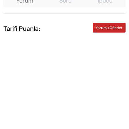
Yorum
Soru
İpucu
Tarifi Puanla: