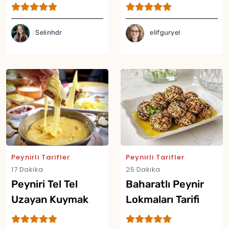
Tarifi
Peynir Cipsi Tarifi
Selinhdr
elifguryel
Peynirli Tarifler
Peynirli Tarifler
17 Dakika
25 Dakika
Yor
Peyniri Tel Tel
Baharatlı Peynir
Uzayan Kuymak
Lokmaları Tarifi
Tarifi