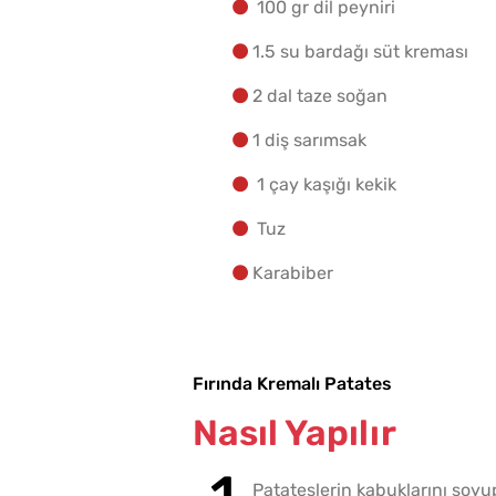
100 gr dil peyniri
1.5 su bardağı süt kreması
2 dal taze soğan
1 diş sarımsak
1 çay kaşığı kekik
Tuz
Karabiber
Fırında Kremalı Patates
Nasıl Yapılır
Patateslerin kabuklarını soyup