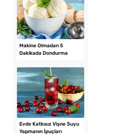
rma Tadında
Tost Ekmeğinden Pra
erollü Yaz Pastası
Kahvaltı Pizzası Tarif