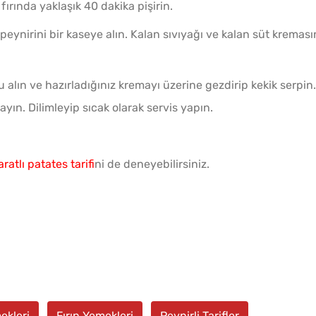
 fırında yaklaşık 40 dakika pişirin.
l peynirini bir kaseye alın. Kalan sıvıyağı ve kalan süt kreması
yu alın ve hazırladığınız kremayı üzerine gezdirip kekik serpin.
ayın. Dilimleyip sıcak olarak servis yapın.
ratlı patates tarifi
ni de deneyebilirsiniz.
ekleri
Fırın Yemekleri
Peynirli Tarifler