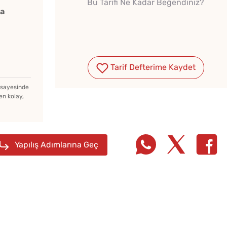
Bu Tarifi Ne Kadar Beğendiniz?
ka
Tarif Defterime Kaydet
Kışlık Domates
Konservesi Kaç Dakika
z sayesinde
en kolay,
Kaynatılmalı?
Ev Yapımı Kuru Tarhana
Nasıl Yapılır?
Yapılış Adımlarına Geç
Kahval
Tarhana Hamuru Kaç Gün
Kaygan
Mayalandırılır?