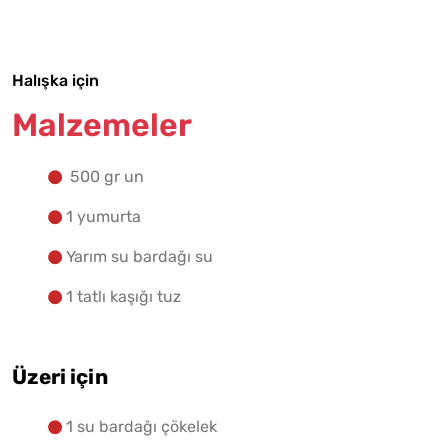
Yapılış Adımlarına Geç
Halışka için
Malzemeler
500 gr un
1 yumurta
Yarım su bardağı su
1 tatlı kaşığı tuz
Üzeri için
1 su bardağı çökelek