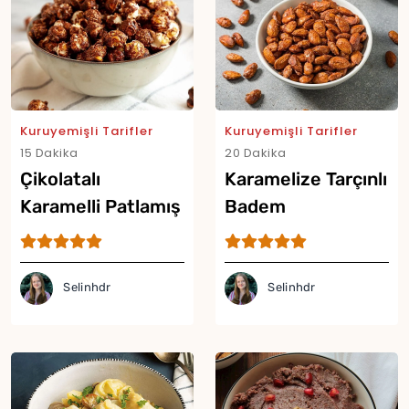
Kuruyemişli Tarifler
Kuruyemişli Tarifler
15 Dakika
20 Dakika
Çikolatalı
Karamelize Tarçınlı
Karamelli Patlamış
Badem
Mısır
Selinhdr
Selinhdr