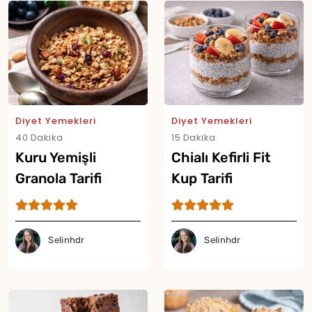
Diyet Yemekleri
Diyet Yemekleri
Yor
40 Dakika
15 Dakika
Kuru Yemişli
Chialı Kefirli Fit
Granola Tarifi
Kup Tarifi
Selinhdr
Selinhdr