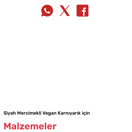
Tarif Defterime Kaydet
Malzemelere Geç
Siyah Mercimekli Vegan Karnıyarık için
Yapılış Adımlarına Geç
Malzemeler