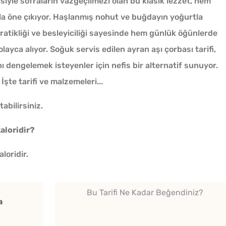
isiyle sofraların vazgeçilmezi olan bu klasik lezzet, hem
la öne çıkıyor. Haşlanmış nohut ve buğdayın yoğurtla
pratikliği ve besleyiciliği sayesinde hem günlük öğünlerde
layca alıyor. Soğuk servis edilen ayran aşı çorbası tarifi,
nı dengelemek isteyenler için nefis bir alternatif sunuyor.
 İşte tarifi ve malzemeleri...
ün
tabilirsiniz.
kaloridir?
a
loridir.
Parmak Yediren Meze
Tavada
Bu Tarifi Ne Kadar Beğendiniz?
a
Tarifi
Gözlem