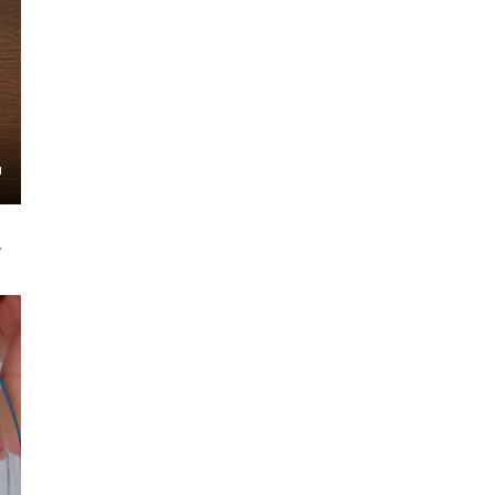
ngs
Enter
fullscreen
.