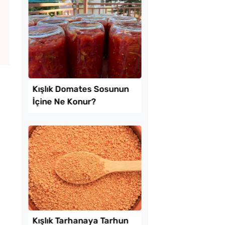
e 1 Patates ve 1
Çiğ Domates Kavano
 Un ile Tavada
Nasıl Saklanır?
e Tarifi