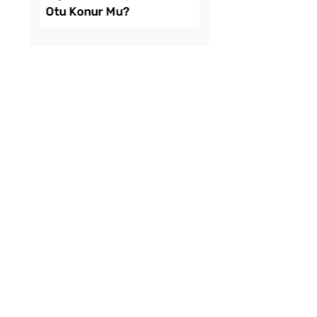
k Domates Sosunun
Evde Elma Sirkesi
Ne Konur?
Yapmanın 4 Püf Nokt
 Tarhanaya Tarhun
Bayat Ekmeği Saniye
onur Mu?
İçinde Taze Hale Get