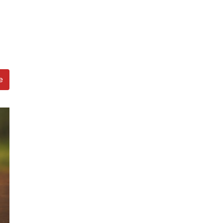
Yöntem
e