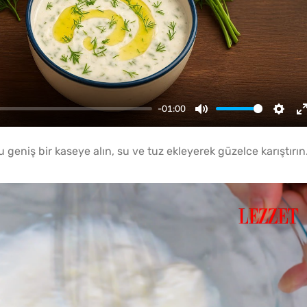
-01:00
Mute
Setti
 geniş bir kaseye alın, su ve tuz ekleyerek güzelce karıştırın