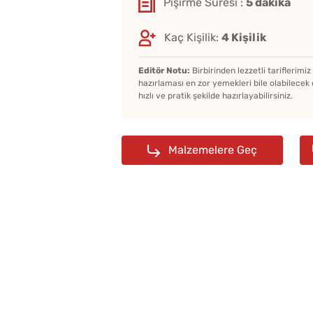
Pişirme Süresi :
5 dakika
Kaç Kişilik:
4 Kişilik
Bayat Ekmeği Saniyeler
İçinde Taze Hale Getire
Editör Notu:
Birbirinden lezzetli tariflerimi
Yöntem
hazırlaması en zor yemekleri bile olabilecek 
hızlı ve pratik şekilde hazırlayabilirsiniz.
Malzemelere Geç