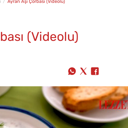
i
Ayran Aşı Çorbası (Videolu)
bası (Videolu)