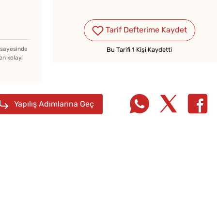
Tarif Defterime Kaydet
n
z sayesinde
Bu Tarifi 1 Kişi Kaydetti
en kolay,
Yapılış Adımlarına Geç
10 Dakikaya Sendeyim
Sadec
Poğaçası Tarifi
Bardak
Gözlem