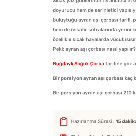
Sıcak yaz günlerinde ferahlatıcı etk
doyurucu hem de serinletici yapısıy
buluştuğu ayran aşı çorbası tarifi, 
hem de misafir sofralarında yerini ko
özellikle sıcak havalarda vücut ısısı
Peki; ayran aşı çorbası nasıl yapılır?
Tarhana Hamuru Kaç G
Mayalandırılır?
Buğdaylı Soğuk Çorba
tarifine göz a
Bir porsiyon ayran aşı çorbası kaç 
Çiğ Domates Kavanozd
Bir porsiyon ayran aşı çorbası 210 ka
Nasıl Saklanır?
Evde Elma Sirkesi
Hazırlanma Süresi :
15 dakik
Yapmanın 4 Püf Noktası