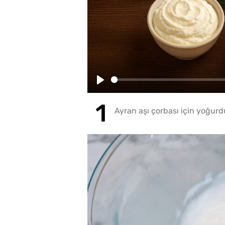
Play
Ayran aşı çorbası için yoğurdu