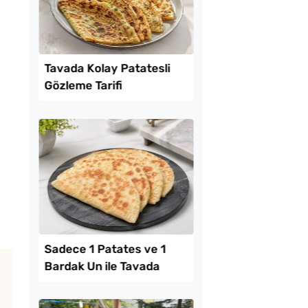
Lezzet Trendleri
 Kolay Patatesli
Tarhana Hamuru Kaç
e Tarifi
Mayalandırılır?