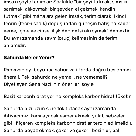
imsakı şöyle tanımlar: Sözlükte “bir şeyi tutmak, sımsıkı
sarılmak, alıkoymak; bir şeyden el çekmek, kendini
tutmak” gibi mânalara gelen imsâk, terim olarak “ikinci
fecrin (fecr-i sâdık) doğuşundan güneşin batışına kadar
yeme, içme ve cinsel ilişkiden nefsi alıkoymak” demektir.
Bu aynı zamanda savm (oruç) kelimesinin de terim
anlamıdır.
Sahurda Neler Yenir?
Ramazan ayı boyunca sahur ve iftarda doğru beslenmek
önemli. Peki sahurda ne yemeli, ne yememeli?
Diyetisyen Sena Nazli'nin önerileri şöyle:
Basit karbonhidrat yerine kompleks karbonhidrat tüketin
Sahurda bizi uzun süre tok tutacak aynı zamanda
ihtiyacımızı karşılayacak esmer ekmek, yulaf, sebzeler
gibi lif içeren kompleks karbonhidratlar tercih edilmelidir.
Sahurda beyaz ekmek, şeker ve şekerli besinler, bal,