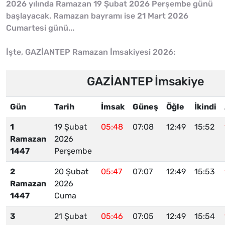
2026 yılında Ramazan 19 Şubat 2026 Perşembe günü
başlayacak. Ramazan bayramı ise 21 Mart 2026
Cumartesi günü...
İşte, GAZİANTEP Ramazan İmsakiyesi 2026:
GAZİANTEP İmsakiye
Gün
Tarih
İmsak
Güneş
Öğle
İkindi
1
19 Şubat
05:48
07:08
12:49
15:52
Ramazan
2026
1447
Perşembe
2
20 Şubat
05:47
07:07
12:49
15:53
Ramazan
2026
1447
Cuma
3
21 Şubat
05:46
07:05
12:49
15:54