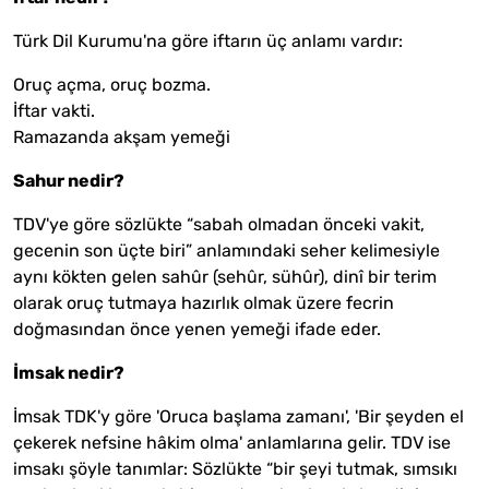
Türk Dil Kurumu'na göre iftarın üç anlamı vardır:
Oruç açma, oruç bozma.
İftar vakti.
Ramazanda akşam yemeği
Sahur nedir?
TDV'ye göre sözlükte “sabah olmadan önceki vakit,
gecenin son üçte biri” anlamındaki seher kelimesiyle
aynı kökten gelen sahûr (sehûr, sühûr), dinî bir terim
olarak oruç tutmaya hazırlık olmak üzere fecrin
doğmasından önce yenen yemeği ifade eder.
İmsak nedir?
İmsak TDK'y göre 'Oruca başlama zamanı', 'Bir şeyden el
çekerek nefsine hâkim olma' anlamlarına gelir. TDV ise
imsakı şöyle tanımlar: Sözlükte “bir şeyi tutmak, sımsıkı