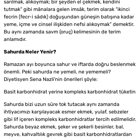
sarılmak, alıkoymak; bir şeyden el çekmek, kendini
tutmak” gibi mânalara gelen imsâk, terim olarak “ikinci
fecrin (fecr-i sâdık) doğuşundan güneşin batışına kadar
yeme, içme ve cinsel ilişkiden nefsi alıkoymak” demektir.
Bu aynı zamanda savm (oruç) kelimesinin de terim
anlamıdır.
Sahurda Neler Yenir?
Ramazan ayı boyunca sahur ve iftarda doğru beslenmek
önemli. Peki sahurda ne yemeli, ne yememeli?
Diyetisyen Sena Nazli'nin önerileri şöyle:
Basit karbonhidrat yerine kompleks karbonhidrat tüketin
Sahurda bizi uzun süre tok tutacak aynı zamanda
ihtiyacımızı karşılayacak esmer ekmek, yulaf, sebzeler
gibi lif içeren kompleks karbonhidratlar tercih edilmelidir.
Sahurda beyaz ekmek, şeker ve şekerli besinler, bal,
meyve, kahvaltılık gevrek gibi basit karbonhidratlardan