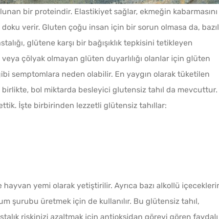
nan bir proteindir. Elastikiyet sağlar, ekmeğin kabarmasını
 doku verir. Gluten çoğu insan için bir sorun olmasa da, bazıl
Tarhana Hamuru Kaç Gün
talığı, glütene karşı bir bağışıklık tepkisini tetikleyen
Mayalandırılır?
ı veya çölyak olmayan glüten duyarlılığı olanlar için glüten
 gibi semptomlara neden olabilir. En yaygın olarak tüketilen
Çiğ Domates Kavanozda
 birlikte, bol miktarda besleyici glutensiz tahıl da mevcuttur.
Nasıl Saklanır?
tik. İşte birbirinden lezzetli glütensiz tahıllar:
Tel Te
Ev Yapımı Domates Sosu
Katmer
Kaç Yıl Dayanır?
ayvan yemi olarak yetiştirilir. Ayrıca bazı alkollü içecekleri
Evde Elma Sirkesi
rgum şurubu üretmek için de kullanılır. Bu glütensiz tahıl,
Yapmanın 4 Püf Noktası
stalık riskinizi azaltmak için antioksidan görevi gören faydalı