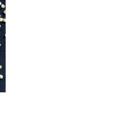
 Un ile Tavada
İçine Ne Konur?
e Tarifi
kikaya Sendeyim
Bayat Ekmeği Saniye
sı Tarifi
İçinde Taze Hale Get
Yöntem