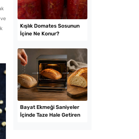
ak
 ve
ek
 Kolay Patatesli
Soğuk Baklava
e Tarifi
Lezzetinde Borcam Ta
Tarifi
e 1 Patates ve 1
Kışlık Domates Sosu