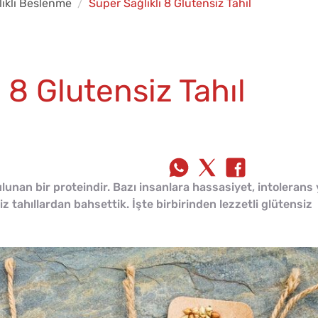
lıklı Beslenme
Süper Sağlıklı 8 Glutensiz Tahıl
 8 Glutensiz Tahıl
unan bir proteindir. Bazı insanlara hassasiyet, intolerans 
nsiz tahıllardan bahsettik. İşte birbirinden lezzetli glütensiz