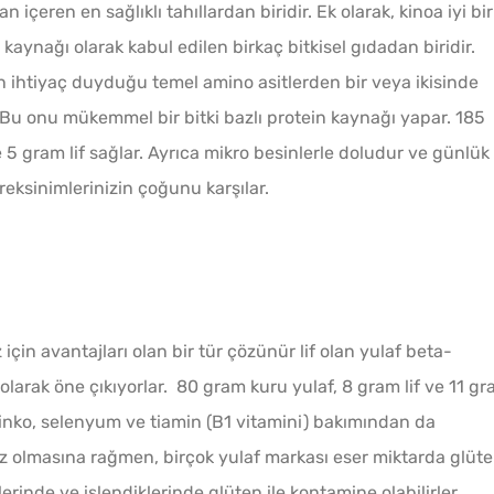
içeren en sağlıklı tahıllardan biridir. Ek olarak, kinoa iyi bir
kaynağı olarak kabul edilen birkaç bitkisel gıdadan biridir.
n ihtiyaç duyduğu temel amino asitlerden bir veya ikisinde
ir. Bu onu mükemmel bir bitki bazlı protein kaynağı yapar. 185
5 gram lif sağlar. Ayrıca mikro besinlerle doludur ve günlük
ksinimlerinizin çoğunu karşılar.
z için avantajları olan bir tür çözünür lif olan yulaf beta-
 olarak öne çıkıyorlar. 80 gram kuru yulaf, 8 gram lif ve 11 g
inko, selenyum ve tiamin (B1 vitamini) bakımından da
siz olmasına rağmen, birçok yulaf markası eser miktarda glüt
klerinde ve işlendiklerinde glüten ile kontamine olabilirler.