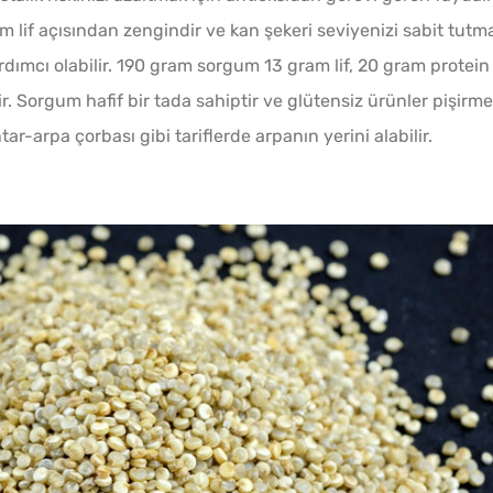
rgum lif açısından zengindir ve kan şekeri seviyenizi sabit tutm
rdımcı olabilir. 190 gram sorgum 13 gram lif, 20 gram protein
. Sorgum hafif bir tada sahiptir ve glütensiz ürünler pişirm
ntar-arpa çorbası gibi tariflerde arpanın yerini alabilir.
Tavada
Gözlem
Sadec