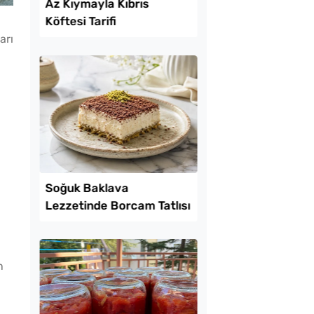
Lezzet Trendleri
arı
l Ayrılan Tavada
Az Kıymayla Kıbrıs
 Tarifi
Köftesi Tarifi
n