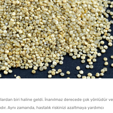
Bardak
Gözlem
10 Da
Poğaça
llardan biri haline geldi. İnanılmaz derecede çok yönlüdür ve
ağıdır. Aynı zamanda, hastalık riskinizi azaltmaya yardımcı