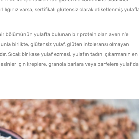
lığınız varsa, sertifikalı glütensiz olarak etiketlenmiş yulafla
 bir bölümünün yulafta bulunan bir protein olan avenin'e
nla birlikte, glütensiz yulaf, glüten intoleransı olmayan
ıdır. Sıcak bir kase yulaf ezmesi, yulafın tadını çıkarmanın en
esinler için kreplere, granola barlara veya parfelere yulaf da