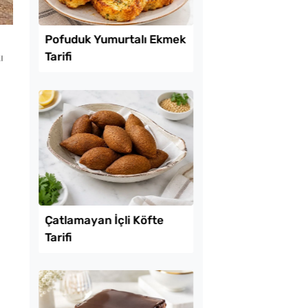
Lezzet Trendleri
ı
uk Yumurtalı Ekmek
Van Çöreği Tarifi