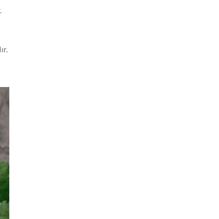
.
ır.