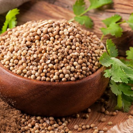
Dondu
Profit
Tarifi
Kahval
Kaygan