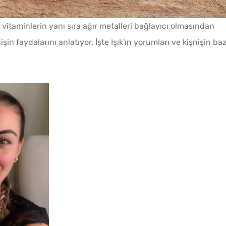
i vitaminlerin yanı sıra ağır metalleri bağlayıcı olmasından
in faydalarını anlatıyor. İşte Işık'ın yorumları ve kişnişin baz
Kışlık Domates
Konservesi Kaç Dakika
Kaynatılmalı?
Çi Börek Hamuru Nasıl
Olmalı?
Pofud
10 Kilo Domatesten Kaç
Tarifi
Kavanoz Konserve Çıkar?