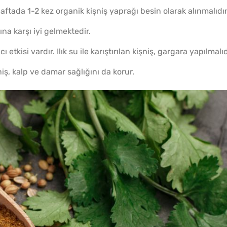
haftada 1-2 kez organik kişniş yaprağı besin olarak alınmalıdır
rına karşı iyi gelmektedir.
cı etkisi vardır. Ilık su ile karıştırılan kişniş, gargara yapılmalıd
ş, kalp ve damar sağlığını da korur.