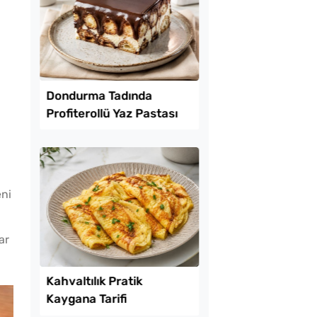
ayan İçli Köfte
Yağ Çekmeyen Çıtır
Patlıcan Kızartması T
eni
ar