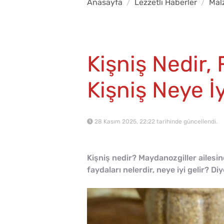
Anasayfa
Lezzetli Haberler
Mal
Kişniş Nedir, 
Kişniş Neye İy
28 Kasım 2025, 22:22 tarihinde güncellendi.
Kişniş nedir? Maydanozgiller ailesind
faydaları nelerdir, neye iyi gelir? Di