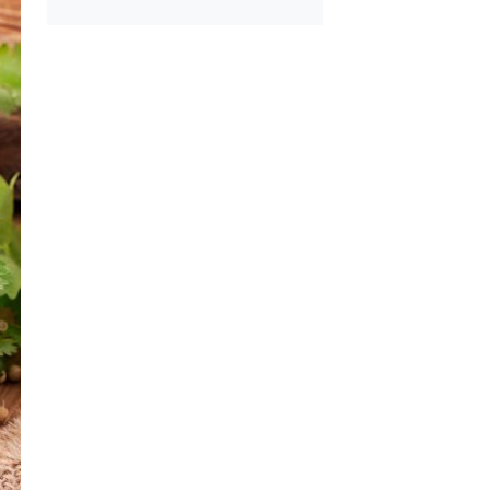
rma Tadında
Kedi Dili Tiramisu
erollü Yaz Pastası
Yapmanın Püf Noktal
tılık Pratik
Tombik Tatlı Çörek Na
a Tarifi
Yapılır?