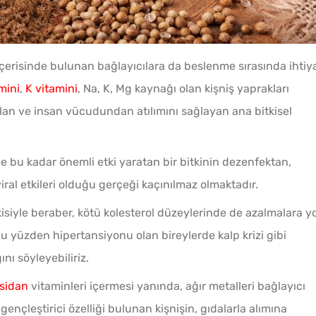
 içerisinde bulunan bağlayıcılara da beslenme sırasında ihtiy
mini
,
K vitamini
, Na, K, Mg kaynağı olan kişniş yaprakları
ı olan ve insan vücudundan atılımını sağlayan ana bitkisel
e bu kadar önemli etki yaratan bir bitkinin dezenfektan,
viral etkileri olduğu gerçeği kaçınılmaz olmaktadır.
isiyle beraber, kötü kolesterol düzeylerinde de azalmalara yo
u yüzden hipertansiyonu olan bireylerde kalp krizi gibi
nı söyleyebiliriz.
ksidan
vitaminleri içermesi yanında, ağır metalleri bağlayıcı
 gençleştirici özelliği bulunan kişnişin, gıdalarla alımına