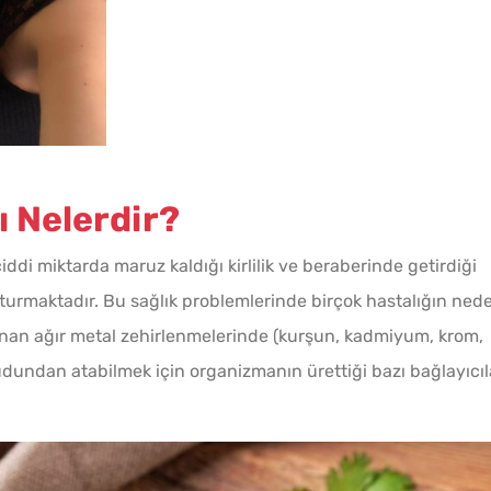
Haşlanmış Yumurtayı Tek
Hamlede Soymanın Basit
Hilesi
Çatlam
ı Nelerdir?
Tarifi
di miktarda maruz kaldığı kirlilik ve beraberinde getirdiği
luşturmaktadır. Bu sağlık problemlerinde birçok hastalığın ned
lanan ağır metal zehirlenmelerinde (kurşun, kadmiyum, krom,
cudundan atabilmek için organizmanın ürettiği bazı bağlayıcıl