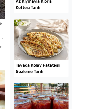
Lezzet Trendleri
de
ar
ın
 Baklava
Az Kıymayla Kıbrıs
inde Borcam Tatlısı
Köftesi Tarifi