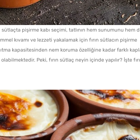
Ev Yapımı Domates Sosu
Kaç Yıl Dayanır?
rın sütlaçta pişirme kabı seçimi, tatlının hem sunumunu hem 
mmel kıvamı ve lezzeti yakalamak için fırın sütlacın pişirme
ğıtma kapasitesinden nem koruma özelliğine kadar farklı kapl
Tarhana Hamuru Kaç Gün
labilmektedir. Peki, fırın sütlaç neyin içinde yapılır? İşte fır
Mayalandırılır?
Soğuk
Evde Elma Sirkesi
Lezzet
Yapmanın 4 Püf Noktası
Tarifi
Bayat Ekmeği Saniyeler
İçinde Taze Hale Getiren