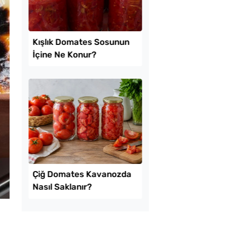
kikaya Sendeyim
Tavada Kolay Patates
sı Tarifi
Gözleme Tarifi
l Ayrılan Tavada
Kışlık Domates Sosu