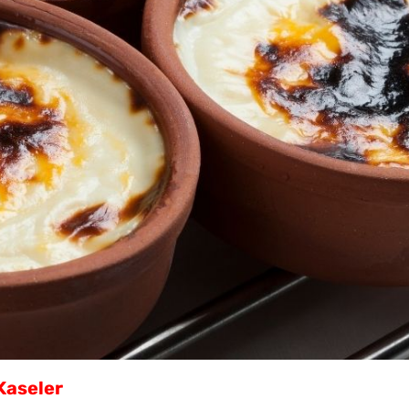
Yöntem
10 Da
Poğaça
Kaseler
Tel Te