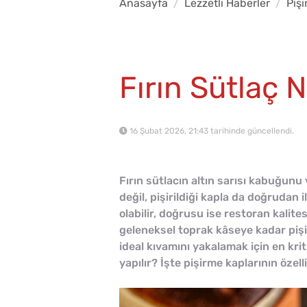
Anasayfa
Lezzetli Haberler
Piş
Fırın Sütlaç N
16 Şubat 2026, 21:43 tarihinde güncellendi.
Fırın sütlacın altın sarısı kabuğun
değil, pişirildiği kapla da doğrudan i
olabilir, doğrusu ise restoran kalite
geleneksel toprak kâseye kadar pişir
ideal kıvamını yakalamak için en kriti
yapılır? İşte pişirme kaplarının özelli