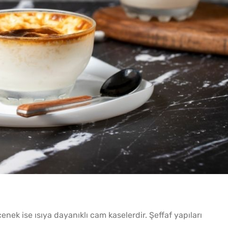
çenek ise ısıya dayanıklı cam kaselerdir. Şeffaf yapıları