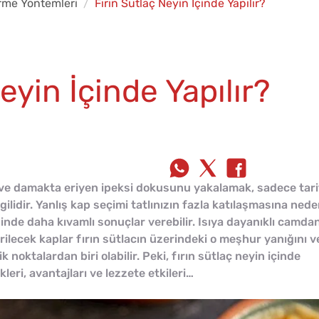
irme Yöntemleri
Fırın Sütlaç Neyin İçinde Yapılır?
eyin İçinde Yapılır?
u ve damakta eriyen ipeksi dokusunu yakalamak, sadece tari
lgilidir. Yanlış kap seçimi tatlınızın fazla katılaşmasına ned
sinde daha kıvamlı sonuçlar verebilir. Isıya dayanıklı camda
ilecek kaplar fırın sütlacın üzerindeki o meşhur yanığını v
k noktalardan biri olabilir. Peki, fırın sütlaç neyin içinde
kleri, avantajları ve lezzete etkileri…