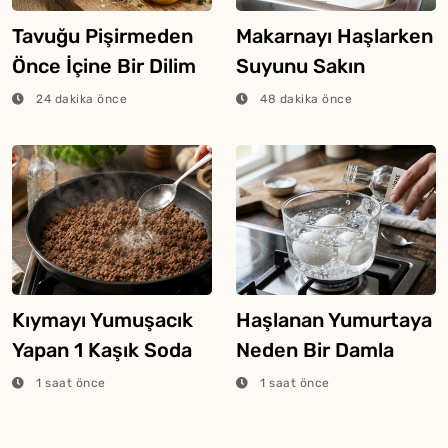
Tavuğu Pişirmeden
Makarnayı Haşlarken
Önce İçine Bir Dilim
Suyunu Sakın
Limon Atarsanız Ne
Dökmeyin
24 dakika önce
48 dakika önce
Olur?
Kıymayı Yumuşacık
Haşlanan Yumurtaya
Yapan 1 Kaşık Soda
Neden Bir Damla
Yöntemi
Sirke Eklenir?
1 saat önce
1 saat önce