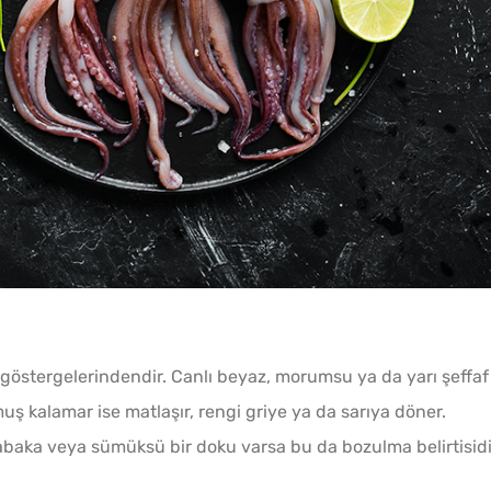
n göstergelerindendir. Canlı beyaz, morumsu ya da yarı şeffaf
ş kalamar ise matlaşır, rengi griye ya da sarıya döner.
tabaka veya sümüksü bir doku varsa bu da bozulma belirtisidi