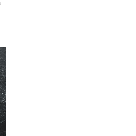
a
Kaç Yıl Dayanır?
ekmeyen Çıtır
Evde Elma Sirkesi
an Kızartması Tarifi
Yapmanın 4 Püf Nokt