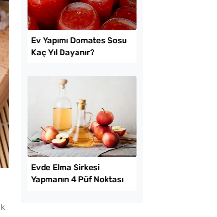
tılık Pratik
Boşnak Usulü Soka
a Tarifi
Turşusu Tarifi
ak
mda Muzlu Pasta
Ev Yapımı Domates 