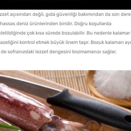
lezzet açısından değil, gıda güvenliği bakımından da son der
Kışlık Domates Sosunun
hassas deniz ürünlerinden biridir. Doğru koşullarda
İçine Ne Konur?
etildiğinde çok kısa sürede bozulabilir. Bu nedenle kalamar
tazeliğini kontrol etmek büyük önem taşır. Bozuk kalamarı ayı
Menemenlik Domates Kaç
 de sofranızdaki lezzet dengesini bozmamanızı sağlar.
Dakika Kaynatılır?
Soğuk
Çiğ Domates Kavanozda
Lezzet
Nasıl Saklanır?
Tarifi
Tarhana Hamuru Kaç Gün
Mayalandırılır?