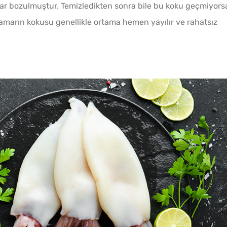
mar bozulmuştur. Temizledikten sonra bile bu koku geçmiyors
Tarifi
lamarın kokusu genellikle ortama hemen yayılır ve rahatsız
Yağ Ç
Patlıc