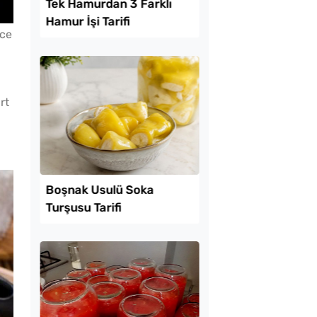
Lezzet Trendleri
ece
rt
 Baklava
Tek Hamurdan 3 Fark
inde Borcam Tatlısı
Hamur İşi Tarifi