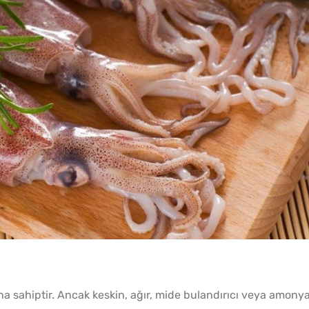
Kahval
Kaygan
na sahiptir. Ancak keskin, ağır, mide bulandırıcı veya amony
Borca