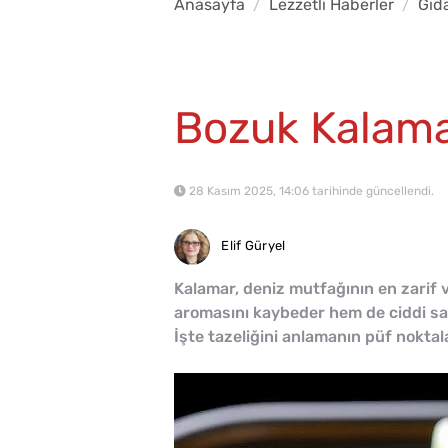
Anasayfa
Lezzetli Haberler
Gıd
Bozuk Kalamar
28 Kasım 2025, 14:06 tarihinde güncellendi.
Elif Güryel
Kalamar, deniz mutfağının en zarif 
aromasını kaybeder hem de ciddi sağlı
İşte tazeliğini anlamanın püf noktalar