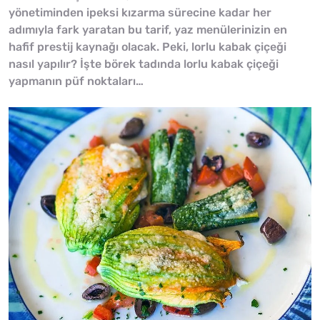
yönetiminden ipeksi kızarma sürecine kadar her
adımıyla fark yaratan bu tarif, yaz menülerinizin en
hafif prestij kaynağı olacak. Peki, lorlu kabak çiçeği
nasıl yapılır? İşte börek tadında lorlu kabak çiçeği
yapmanın püf noktaları…