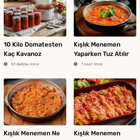
10 Kilo Domatesten
Kışlık Menemen
Kaç Kavanoz
Yaparken Tuz Atılır
Menemen Çıkar?
Mı?
51 dakika önce
1 saat önce
Kışlık Menemen Ne
Kışlık Menemen