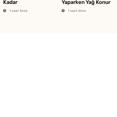
Kadar
Yaparken Yağ Konur
Kaynatılmalıdır?
Mu?
1 saat önce
1 saat önce