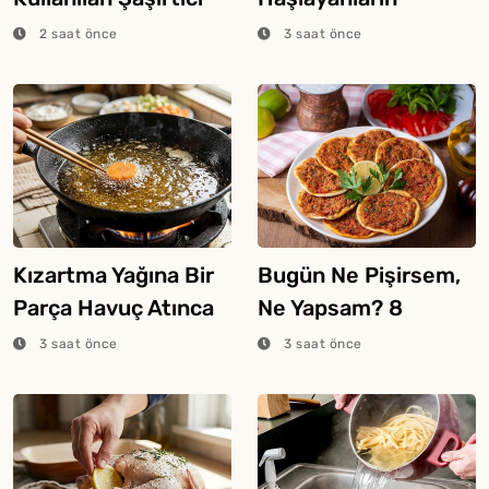
Ekmek Tekniği
Bilmesi Gereken
2 saat önce
3 saat önce
Şeker Hilesi
Kızartma Yağına Bir
Bugün Ne Pişirsem,
Parça Havuç Atınca
Ne Yapsam? 8
Ne Olur?
Ağustos 2026
3 saat önce
3 saat önce