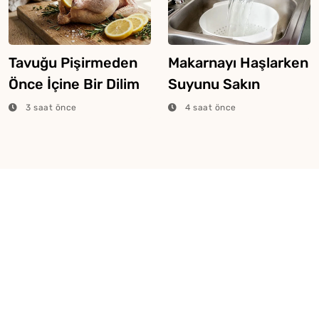
Tavuğu Pişirmeden
Makarnayı Haşlarken
Önce İçine Bir Dilim
Suyunu Sakın
Limon Atarsanız Ne
Dökmeyin
3 saat önce
4 saat önce
Olur?