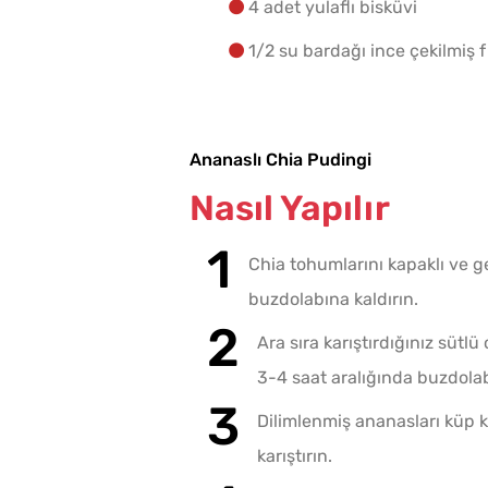
4 adet yulaflı bisküvi
1/2 su bardağı ince çekilmiş fı
ı Domates Sosu
Kahvaltılık Pratik
ayanır?
Kaygana Tarifi
Ananaslı Chia Pudingi
Nasıl Yapılır
Chia tohumlarını kapaklı ve ge
buzdolabına kaldırın.
Ara sıra karıştırdığınız sütl
3-4 saat aralığında buzdolab
a Sirkesi
Yağ Çekmeyen Çıtır
Dilimlenmiş ananasları küp kü
 4 Püf Noktası
Patlıcan Kızartması Tarif
karıştırın.