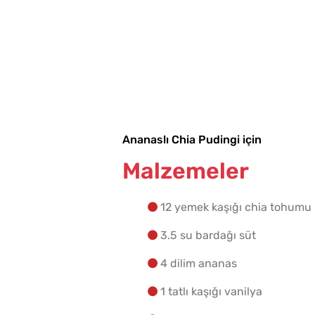
Ananaslı Chia Pudingi için
 Hamuru Kaç Gün
Tek Hamurdan 3 Farklı
Malzemeler
rılır?
Hamur İşi Tarifi
12 yemek kaşığı chia tohumu
3.5 su bardağı süt
4 dilim ananas
1 tatlı kaşığı vanilya