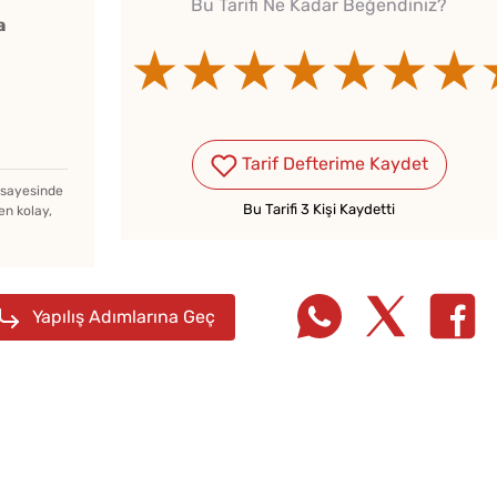
Bu Tarifi Ne Kadar Beğendiniz?
a
★★★★★
★★★★★
★★★★
Tarif Defterime Kaydet
z sayesinde
Bu Tarifi 3 Kişi Kaydetti
en kolay,
Yapılış Adımlarına Geç
Borcamda Muzlu Pasta
Çiğ D
sı
Tarifi
Nasıl 