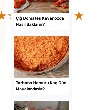
★
Lezzet Trendleri
omates Kavanozda
Soğuk Baklava
Saklanır?
Lezzetinde Borcam Ta
Tarifi