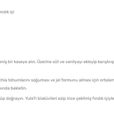
ndık içi
Kışlık Domates Sosunun
Ev Ya
İçine Ne Konur?
Kaç Yı
niş bir kaseye alın. Üzerine süt ve vanilyayı ekleyip karıştırı
ü chia tohumlarını soğuması ve jel formunu alması için ortala
ında bekletin.
Menemenlik Domates Kaç
Evde E
p doğrayın. Yula?ı bisküvileri ezip ince çekilmiş fındık içiyl
i
Dakika Kaynatılır?
Yapma