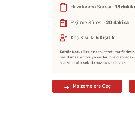
Hazırlanma Süresi :
15 dakik
Pişirme Süresi :
20 dakika
Kaç Kişilik:
5 Kişilik
Editör Notu:
Birbirinden lezzetli tariflerimi
hazırlaması en zor yemekleri bile olabilecek 
hızlı ve pratik şekilde hazırlayabilirsiniz.
Malzemelere Geç
ates Kavanozda
Soğuk Baklava
lanır?
Lezzetinde Borcam Tatlı
Tarifi