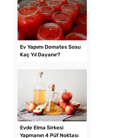
na Hamuru Kaç Gün
Tek Hamurdan 3 Fark
ndırılır?
Hamur İşi Tarifi