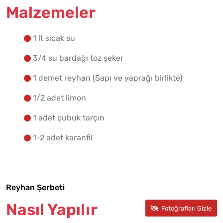
Malzemeler
1 lt sıcak su
Malzemelere Geç
3/4 su bardağı toz şeker
Yapılış Adımlarına Geç
1 demet reyhan (Sapı ve yaprağı birlikte)
1/2 adet limon
1 adet çubuk tarçın
1-2 adet karanfil
Reyhan Şerbeti
Nasıl Yapılır