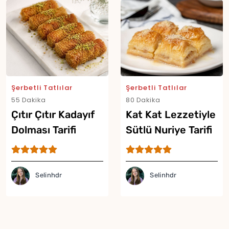
Şerbetli Tatlılar
Şerbetli Tatlılar
55 Dakika
80 Dakika
Çıtır Çıtır Kadayıf
Kat Kat Lezzetiyle
Dolması Tarifi
Sütlü Nuriye Tarifi
Selinhdr
Selinhdr
Yor