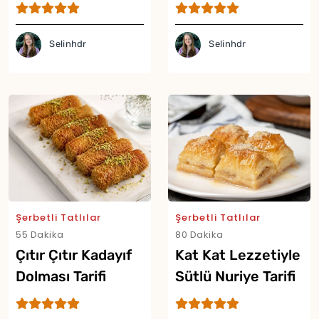
Tepsi Tatlısı Tarifi
Selinhdr
Selinhdr
Şerbetli Tatlılar
Şerbetli Tatlılar
55 Dakika
80 Dakika
Çıtır Çıtır Kadayıf
Kat Kat Lezzetiyle
Yor
Dolması Tarifi
Sütlü Nuriye Tarifi