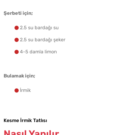
Şerbeti için;
2.5 su bardağı su
2.5 su bardağı şeker
4-5 damla limon
Bulamak için;
İrmik
Kesme İrmik Tatlısı
Nasıl Yapılır