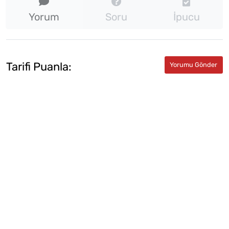
Yorum
Soru
İpucu
Tarifi Puanla: