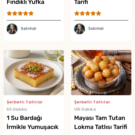
Fındıklı Yufka
Tarifi
Tatlısı Tarifi
Selinhdr
Selinhdr
Şerbetli Tatlılar
Şerbetli Tatlılar
55 Dakika
105 Dakika
1 Su Bardağı
Mayası Tam Tutan
İrmikle Yumuşacık
Lokma Tatlısı Tarifi