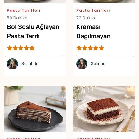
Pasta Tarifleri
Pasta Tarifleri
50 Dakika
72 Dakika
Bol Soslu Ağlayan
Kreması
Pasta Tarifi
Dağılmayan
Meyveli Pasta
Tarifi
Selinhdr
Selinhdr
Yor