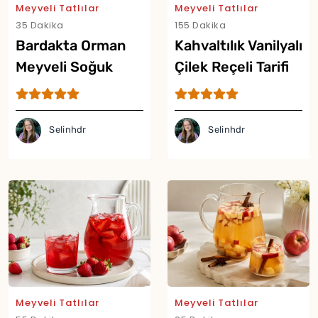
Meyveli Tatlılar
Meyveli Tatlılar
35 Dakika
155 Dakika
Bardakta Orman
Kahvaltılık Vanilyalı
Meyveli Soğuk
Çilek Reçeli Tarifi
Cheesecake Tarifi
Selinhdr
Selinhdr
Yor
Meyveli Tatlılar
Meyveli Tatlılar