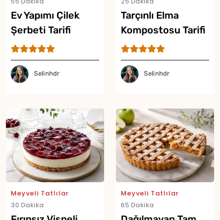
55 Dakika
25 Dakika
Ev Yapımı Çilek
Tarçınlı Elma
Şerbeti Tarifi
Kompostosu Tarifi
Selinhdr
Selinhdr
Meyveli Tatlılar
Meyveli Tatlılar
30 Dakika
65 Dakika
Fırınsız Vişneli
Dağılmayan Tam