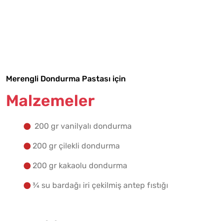
Malzemelere Geç
Yapılış Adımlarına Geç
Merengli Dondurma Pastası için
Malzemeler
200 gr vanilyalı dondurma
200 gr çilekli dondurma
200 gr kakaolu dondurma
¾ su bardağı iri çekilmiş antep fıstığı