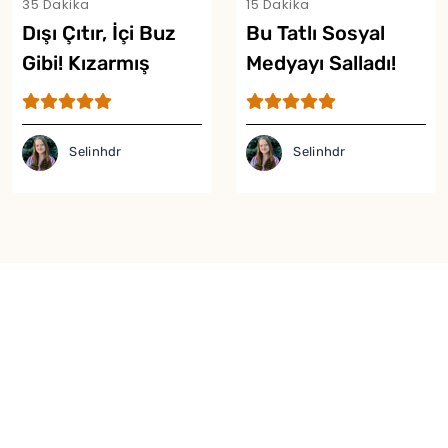
35 Dakika
15 Dakika
Dışı Çıtır, İçi Buz
Bu Tatlı Sosyal
Gibi! Kızarmış
Medyayı Salladı!
Dondurma Tarifi
Viral Karpuzlu
Dondurma Tarifi
Selinhdr
Selinhdr