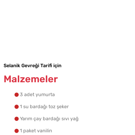
Tarif Defterime Kaydet
Selanik Gevreği Tarifi için
Malzemeler
Malzemelere Geç
3 adet yumurta
Yapılış Adımlarına Geç
1 su bardağı toz şeker
Yarım çay bardağı sıvı yağ
1 paket vanilin