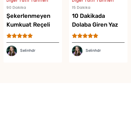
Diğer Tatlı Tarifleri
Diğer Tatlı Tarifleri
90 Dakika
15 Dakika
Şekerlenmeyen
10 Dakikada
Kumkuat Reçeli
Dolaba Giren Yaz
Tarifi
Tatlısı Tarifi
Selinhdr
Selinhdr
Yor