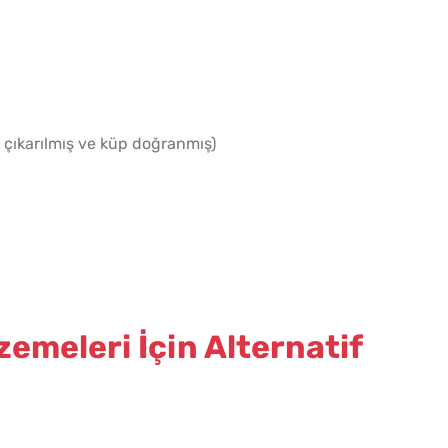
Sadece 1 Patates ve 1
Kızart
Bardak Un ile Tavada
Parça
i çıkarılmış ve küp doğranmış)
Gözleme Tarifi
Olur?
emeleri İçin Alternatif
Tavada Kolay Patatesli
Çiğ D
Gözleme Tarifi
Nasıl 