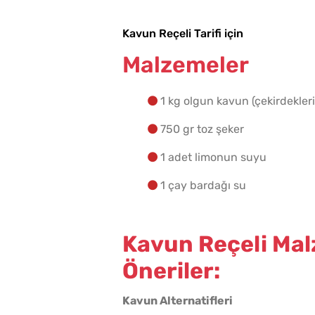
Kavun Reçeli Tarifi için
Malzemeler
Haşlanan Yumurtaya
Neden Bir Damla Sirke
1 kg olgun kavun (çekirdekler
Eklenir?
750 gr toz şeker
1 adet limonun suyu
1 çay bardağı su
Kavun Reçeli Malz
Öneriler:
Kışlık Tarhanaya Tarhun
Kavun Alternatifleri
Otu Konur Mu?