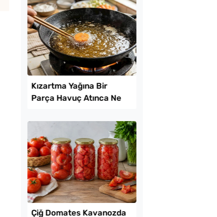
k Yediren Meze
Bayat Ekmeği Saniye
İçinde Taze Hale Get
Yöntem