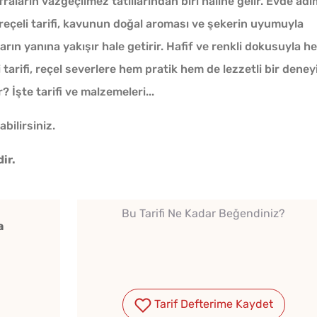
raların vazgeçilmez tatlılarından biri haline gelir. Evde adı
eçeli tarifi, kavunun doğal aroması ve şekerin uyumuyla
ların yanına yakışır hale getirir. Hafif ve renkli dokusuyla he
tarifi, reçel severlere hem pratik hem de lezzetli bir dene
r? İşte tarifi ve malzemeleri...
abilirsiniz.
ir.
Bu Tarifi Ne Kadar Beğendiniz?
a
en
10 Dakikaya Sendeyim
Tel Te
o
Poğaçası Tarifi
Katmer
Tarif Defterime Kaydet