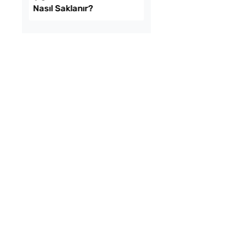
ma Yağına Bir
Haşlanan Yumurtaya
 Havuç Atınca Ne
Neden Bir Damla Sir
Eklenir?
omates Kavanozda
Kışlık Tarhanaya Tar
Saklanır?
Otu Konur Mu?