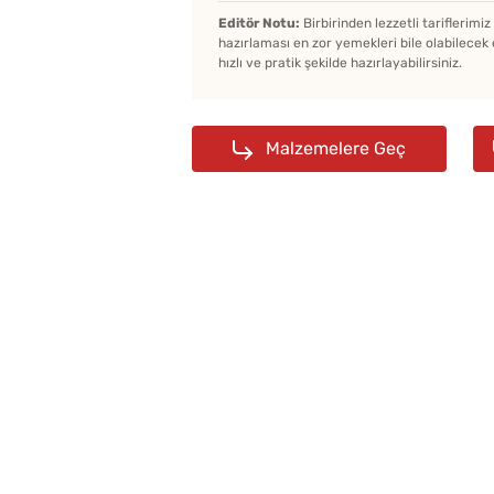
Editör Notu:
Birbirinden lezzetli tariflerimi
hazırlaması en zor yemekleri bile olabilecek 
hızlı ve pratik şekilde hazırlayabilirsiniz.
Malzemelere Geç
Bayat Ekmeği Saniyeler
İçinde Taze Hale Getire
Yöntem