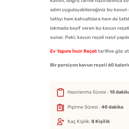
Kavun, doğru tarifle hazırlanınca sof
adım uygulayabileceğiniz bu kavun r
tatlıyı hem kahvaltılara hem de tatlı
lokmada keyif veren bu kavun reçeli 
sunar. Peki; kavun reçeli nasıl yapılı
Ev Yapımı İncir Reçeli
tarifine göz at
Bir porsiyon kavun reçeli 60 kalorid
Hazırlanma Süresi :
15 dakik
Bulaşık Makinesine Ned
Pişirme Süresi :
40 dakika
Bir Top Alüminyum Foly
Kaç Kişilik:
8 Kişilik
Atılır?