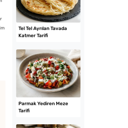
m
r
yim
Lezzet Trendleri
l Ayrılan Tavada
Bulaşık Makinesine 
 Tarifi
Bir Top Alüminyum F
Atılır?