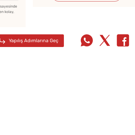
z sayesinde
en kolay,
Yapılış Adımlarına Geç
Az Kıymayla Kıbrıs
Parma
n
Köftesi Tarifi
Tarifi