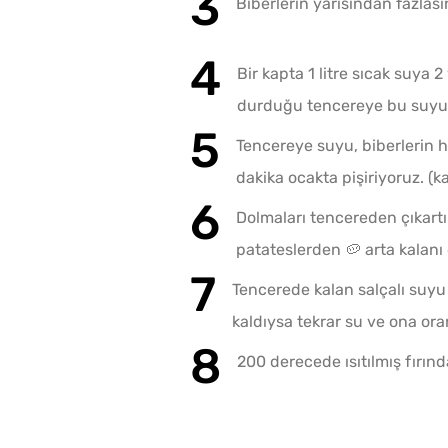
Biberlerin yarısından fazlas
Bir kapta 1 litre sıcak suya 
durduğu tencereye bu suyu
Tencereye suyu, biberlerin h
dakika ocakta pişiriyoruz. (k
Dolmaları tencereden çıkartıp
patateslerden 🥔 arta kalanı 
Tencerede kalan salçalı suyu
kaldıysa tekrar su ve ona ora
200 derecede ısıtılmış fırın