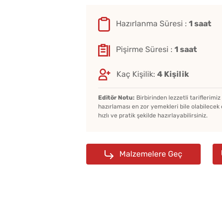
Hazırlanma Süresi :
1 saat
Pişirme Süresi :
1 saat
Kaç Kişilik:
4 Kişilik
Editör Notu:
Birbirinden lezzetli tariflerimi
hazırlaması en zor yemekleri bile olabilecek 
hızlı ve pratik şekilde hazırlayabilirsiniz.
Malzemelere Geç
Çiğ Domates Kavanozd
Nasıl Saklanır?