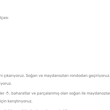
lçası
Borcamda Muzlu Pasta
Evde K
Tarifi
Yapman
erini çıkarıyoruz. Soğan ve maydanozları rondodan geçiriyoruz
uyoruz.
sler 🍅, baharatlar ve parçalanmış olan soğan ile maydanozlar
için karıştırıyoruz.
u
Evde Kolay Mayasız
Ev Ya
Kıymalı Pide Tarifi
Nasıl Y