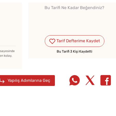
Bu Tarifi Ne Kadar Beğendiniz?
★★★★★
★★★★★
★★★★★
Tarif Defterime Kaydet
z sayesinde
Bu Tarifi 3 Kişi Kaydetti
en kolay,
Yapılış Adımlarına Geç
a
Kahvaltılık Pratik
Yağ Ç
Kaygana Tarifi
Patlıc