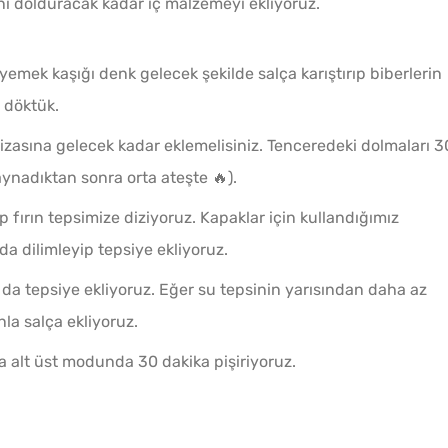
ını dolduracak kadar iç malzemeyi ekliyoruz.
2 yemek kaşığı denk gelecek şekilde salça karıştırıp biberlerin
 döktük.
izasına gelecek kadar eklemelisiniz. Tenceredeki dolmaları 3
aynadıktan sonra orta ateşte 🔥).
 fırın tepsimize diziyoruz. Kapaklar için kullandığımız
da dilimleyip tepsiye ekliyoruz.
 da tepsiye ekliyoruz. Eğer su tepsinin yarısından daha az
nla salça ekliyoruz.
da alt üst modunda 30 dakika pişiriyoruz.