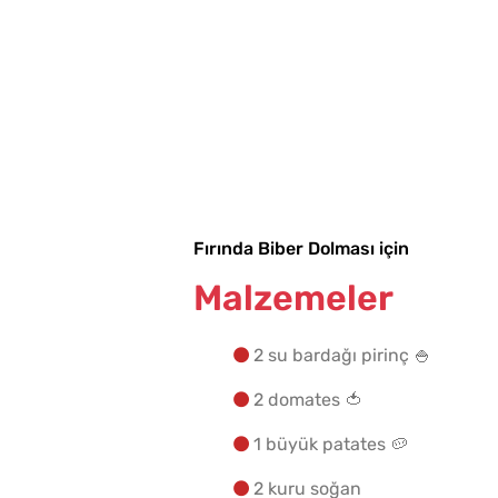
Fırında Biber Dolması için
Tarhana Hamuru Kaç G
Malzemeler
Mayalandırılır?
2 su bardağı pirinç 🍚
2 domates 🍅
1 büyük patates 🥔
2 kuru soğan