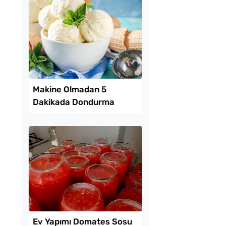
sli Kıvrık Börek
Tarhana Hamuru Kaç
Mayalandırılır?