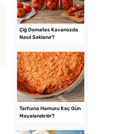
Lezzet Trendleri
ekmeyen Çıtır
Çiğ Domates Kavano
an Kızartması Tarifi
Nasıl Saklanır?