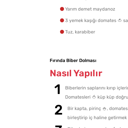
Yarım demet maydanoz
3 yemek kaşığı domates 🍅 sa
Makine Olmadan 5
Tuz, karabiber
Dakikada Dondurma
Yapmanın Püf Noktası
Fırında Biber Dolması
Nasıl Yapılır
Biberlerin saplarını kırıp içl
Domatesleri 🍅 küp küp doğr
Bir kapta, pirinç 🍚, domate
birleştirip iç haline getirmek 
Ev Yapımı Domates Sos
Kaç Yıl Dayanır?