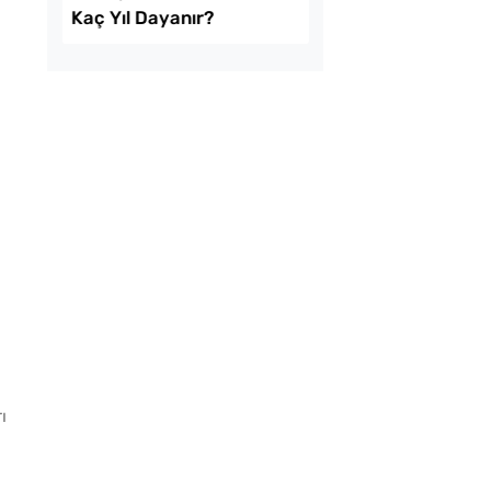
atkısız Vişne Suyu
Makine Olmadan 5
ın İpuçları
Dakikada Dondurma
Yapmanın Püf Noktas
.
ı
pımı Kuru Tarhana
Ev Yapımı Domates 
apılır?
Kaç Yıl Dayanır?