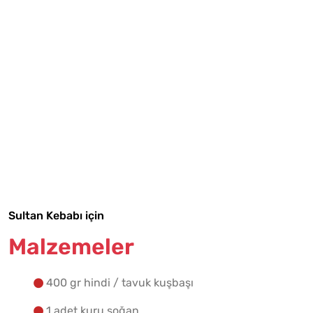
Tarif Defterime Kaydet
Malzemelere Geç
Sultan Kebabı için
Yapılış Adımlarına Geç
Malzemeler
400 gr hindi / tavuk kuşbaşı
1 adet kuru soğan