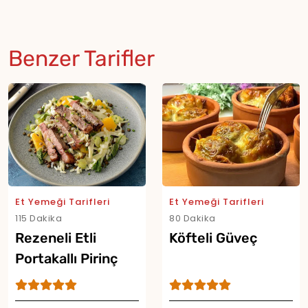
Benzer Tarifler
Et Yemeği Tarifleri
Et Yemeği Tarifleri
115 Dakika
80 Dakika
Rezeneli Etli
Köfteli Güveç
Portakallı Pirinç
Salatası