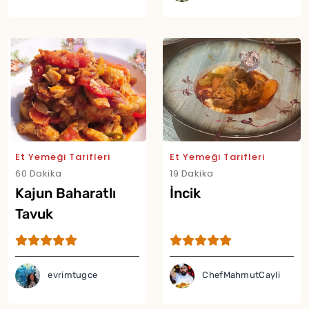
Et Yemeği Tarifleri
Et Yemeği Tarifleri
60 Dakika
19 Dakika
Kajun Baharatlı
İncik
Tavuk
evrimtugce
ChefMahmutCayli