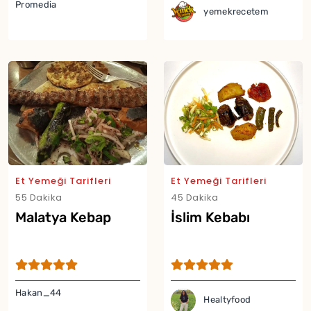
Promedia
yemekrecetem
Et Yemeği Tarifleri
Et Yemeği Tarifleri
55 Dakika
45 Dakika
Malatya Kebap
İslim Kebabı
Yor
Hakan_44
Healtyfood