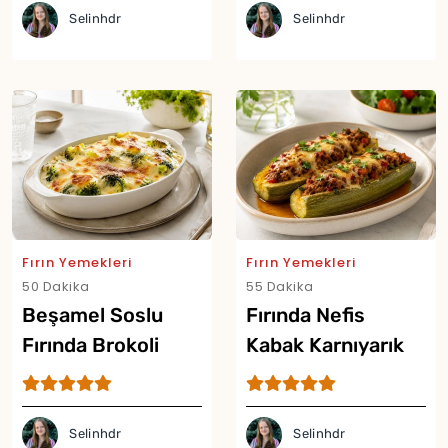
Selinhdr
Selinhdr
Fırın Yemekleri
Fırın Yemekleri
50 Dakika
55 Dakika
Beşamel Soslu
Fırında Nefis
Yor
Fırında Brokoli
Kabak Karnıyarık
Tarifi
Tarifi
Selinhdr
Selinhdr