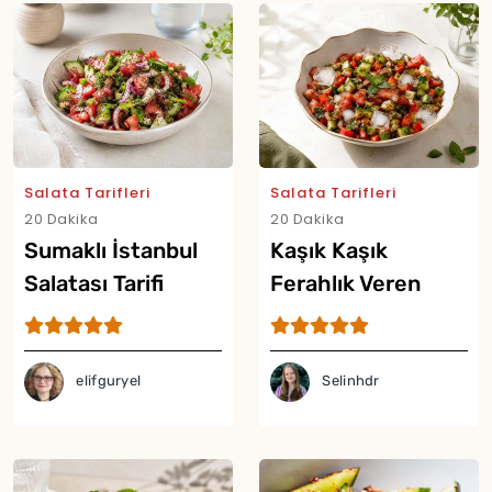
Salata Tarifleri
Salata Tarifleri
20 Dakika
20 Dakika
Sumaklı İstanbul
Kaşık Kaşık
Salatası Tarifi
Ferahlık Veren
Buzlu Salata Tarifi
Yor
elifguryel
Selinhdr