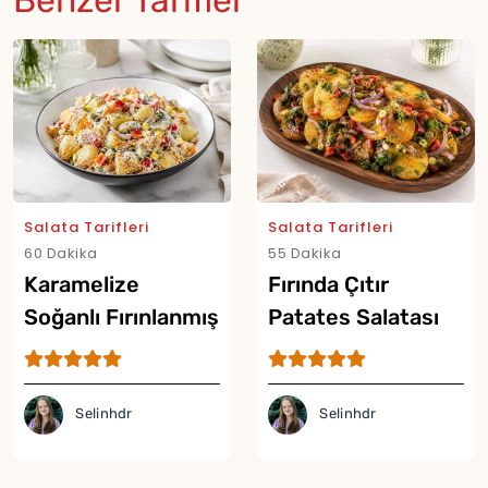
Benzer Tarifler
Salata Tarifleri
Salata Tarifleri
60 Dakika
55 Dakika
Karamelize
Fırında Çıtır
Soğanlı Fırınlanmış
Patates Salatası
Patates Salatası
Tarifi
Tarifi
Selinhdr
Selinhdr