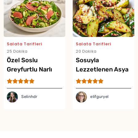
Salata Tarifleri
Salata Tarifleri
25 Dakika
20 Dakika
Özel Soslu
Sosuyla
Greyfurtlu Narlı
Lezzetlenen Asya
Salata Tarifi
Usulü Acılı
Salatalık Salatası
Selinhdr
elifguryel