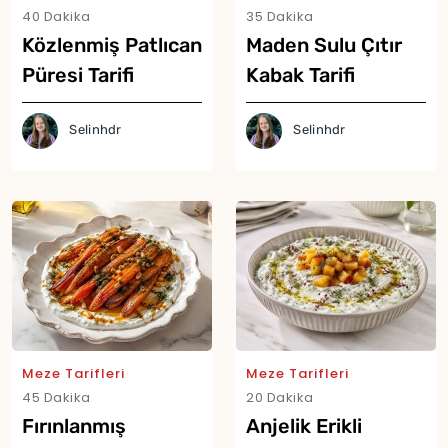
40 Dakika
35 Dakika
Közlenmiş Patlıcan
Maden Sulu Çıtır
Püresi Tarifi
Kabak Tarifi
Selinhdr
Selinhdr
Yor
Meze Tarifleri
Meze Tarifleri
45 Dakika
20 Dakika
Fırınlanmış
Anjelik Erikli