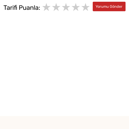
★★★★★
★
★
Tarifi Puanla:
★
★
★
★
★
★
★
★