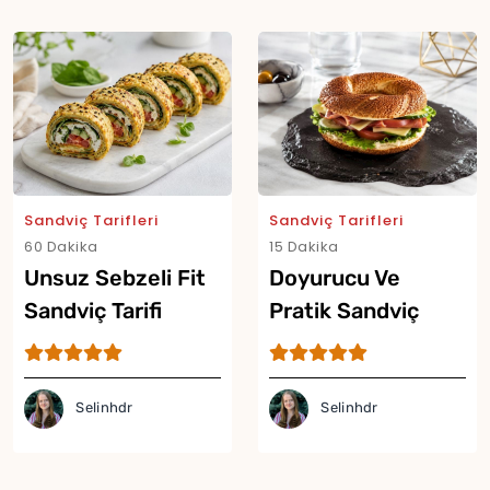
Yor
Sandviç Tarifleri
Sandviç Tarifleri
60 Dakika
15 Dakika
Unsuz Sebzeli Fit
Doyurucu Ve
Sandviç Tarifi
Pratik Sandviç
Simit Tarifi
Selinhdr
Selinhdr