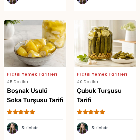
Pratik Yemek Tarifleri
Pratik Yemek Tarifleri
45 Dakika
40 Dakika
Boşnak Usulü
Çubuk Turşusu
Soka Turşusu Tarifi
Tarifi
Yor
Selinhdr
Selinhdr