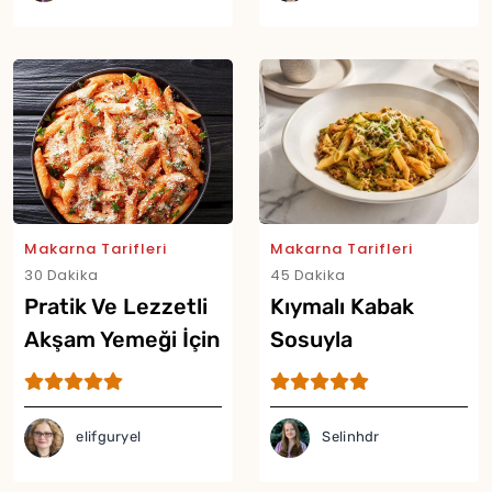
Makarna Tarifleri
Makarna Tarifleri
Yor
30 Dakika
45 Dakika
Pratik Ve Lezzetli
Kıymalı Kabak
Akşam Yemeği İçin
Sosuyla
Tek Tavada
Hazırlanan En
Makarna Tarifi
Pratik Makarna
Tarifi
elifguryel
Selinhdr