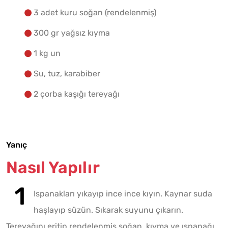
3 adet kuru soğan (rendelenmiş)
300 gr yağsız kıyma
1 kg un
Su, tuz, karabiber
2 çorba kaşığı tereyağı
Yanıç
Nasıl Yapılır
Ispanakları yıkayıp ince ince kıyın. Kaynar suda
haşlayıp süzün. Sıkarak suyunu çıkarın.
Tereyağını eritip rendelenmiş soğan, kıyma ve ıspanağı