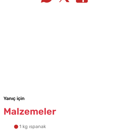
Tarif Defterime Kaydet
Malzemelere Geç
Yanıç için
Yapılış Adımlarına Geç
Malzemeler
1 kg ıspanak