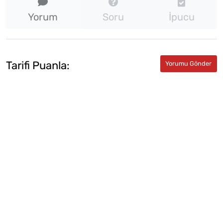
Yorum
Soru
İpucu
★★★★★
★
★
Tarifi Puanla:
★
★
★
★
★
★
★
★