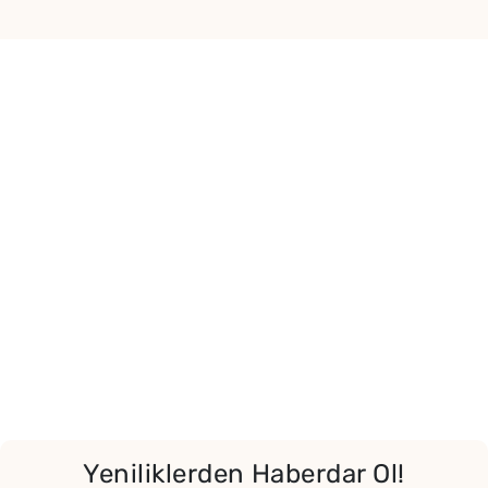
Yor
Yeniliklerden Haberdar Ol!