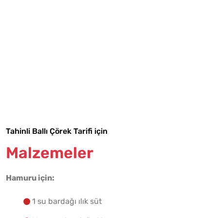
Tarif Defterime Kaydet
Tahinli Ballı Çörek Tarifi için
Malzemeler
Malzemelere Geç
Hamuru için:
Yapılış Adımlarına Geç
1 su bardağı ılık süt