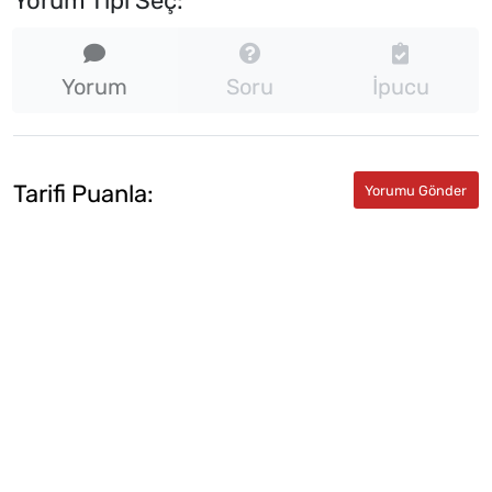
Yorum Tipi Seç:
Yorum
Soru
İpucu
Tarifi Puanla: