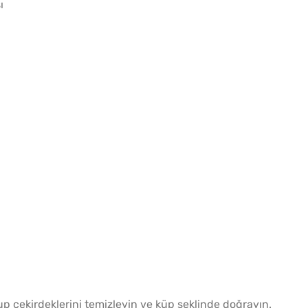
ı
Az Kıy
Köftesi
Yağ Ç
Patlıc
p çekirdeklerini temizleyin ve küp şeklinde doğrayın.