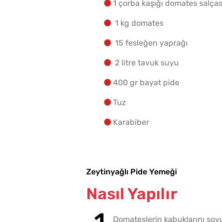
1 çorba kaşığı domates salças
1 kg domates
15 fesleğen yaprağı
2 litre tavuk suyu
400 gr bayat pide
Tuz
Karabiber
Zeytinyağlı Pide Yemeği
Nasıl Yapılır
Domateslerin kabuklarını soyu