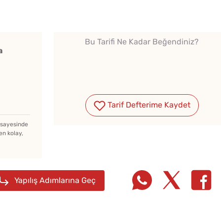
Bu Tarifi Ne Kadar Beğendiniz?
a
Çiğ Domates Kavanozda
Nasıl Saklanır?
Tarif Defterime Kaydet
Kışlık Domates Sosunun
z sayesinde
en kolay,
İçine Ne Konur?
10 Da
Soğuk Çorbaya Hangi
Yapılış Adımlarına Geç
Poğaça
Baharatlar Konulur?