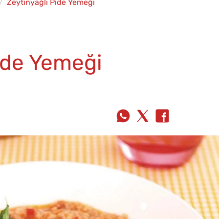
Zeytinyağlı Pide Yemeği
ide Yemeği