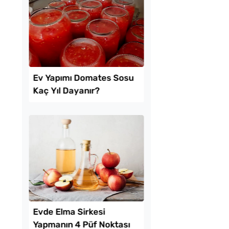
 Baklava
Puf Puf Kabaran Kaş
inde Borcam Tatlısı
Dökmesi Tarifi