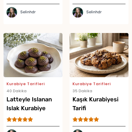
Selinhdr
Selinhdr
Yor
Kurabiye Tarifleri
Kurabiye Tarifleri
40 Dakika
35 Dakika
Latteyle Islanan
Kaşık Kurabiyesi
Islak Kurabiye
Tarifi
Tarifi